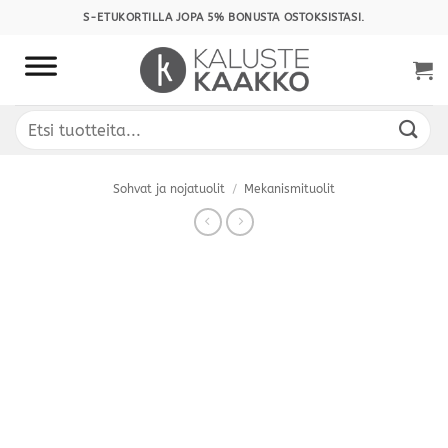
Skip
S-ETUKORTILLA JOPA 5% BONUSTA OSTOKSISTASI.
to
content
Etsi:
Sohvat ja nojatuolit
/
Mekanismituolit