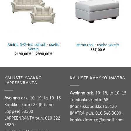
Amiral 3+2-ist. sohvat · useita
Nemo rahi · useita värejä
värejä
557,00
€
Hintaluokka:
2190,00
€
–
2990,00
€
2190,00 €
-
2990,00 €
KALUSTE KAAKKO
KALUSTE KAAKKO IMATRA
LAPPEENRANTA
Avoinna
ark. 10–18, la 10–15
Avoinna
ark. 10-19, la 10-15
Tainionkoskentie 68
Kaakkoiskaari 22 (Prisma
(Mansikkapaikka) 55120
Lappee) 53500
IMATRA
puh. 010 548 3000
·
LAPPEENRANTA
puh. 010 322
kaakko.imatra@gmail.com
5880
·