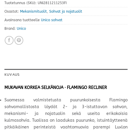
Tuotetunnus (SKU):
UNI2811211253FI
Osastot:
Mekanismituolit
,
Sohvat ja nojatuolit
Avainsana tuotteelle
Unico sohvat
Brand:
Unico
KUVAUS
MUKAVAN KORKEA SELKÄNOJA · FLAMINGO RECLINER
Suomessa valmistetusta puurunkoisesta Flamingo
sohvamallistosta löydät 2- ja 3-istuttavan sohvan,
mekanismi- ja nojatuolin sekä useita erikokoisia
kulmasohvia. Tuolissa on laadukas puurunko, istuintäytteenä
pitkäikäinen perinteistä vaahtomuovia parempi Luxlon