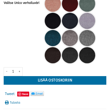
Valitse Unico verhoiluväri
Flamingo recliner · useita värejä määrä
LISÄÄ OSTOSKORIIN
Tweet
Save
Tulosta