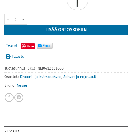
Lario avokulmasohva · useita kokoja ja värejä määrä
LISÄÄ OSTOSKORIIN
Tweet
Save
Tulosta
Tuotetunnus (SKU):
NEI0412231658
Osastot:
Divaani- ja kulmasohvat
,
Sohvat ja nojatuolit
Brand:
Neiser
KUVAUS