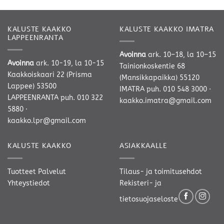
1295,00 
KALUSTE KAAKKO
KALUSTE KAAKKO IMATRA
LAPPEENRANTA
Avoinna
ark. 10–18, la 10–15
Avoinna
ark. 10-19, la 10-15
Tainionkoskentie 68
Kaakkoiskaari 22 (Prisma
(Mansikkapaikka) 55120
Lappee) 53500
IMATRA
puh. 010 548 3000
·
LAPPEENRANTA
puh. 010 322
kaakko.imatra@gmail.com
5880
·
kaakko.lpr@gmail.com
KALUSTE KAAKKO
ASIAKKAALLE
Tuotteet
Palvelut
Tilaus- ja toimitusehdot
Yhteystiedot
Rekisteri- ja
tietosuojaseloste