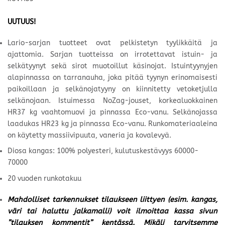
UUTUUS!
Lario-sarjan tuotteet ovat pelkistetyn tyylikkäitä ja
ajattomia. Sarjan tuotteissa on irrotettavat istuin- ja
selkätyynyt sekä sirot muotoillut käsinojat. Istuintyynyjen
alapinnassa on tarranauha, joka pitää tyynyn erinomaisesti
paikoillaan ja selkänojatyyny on kiinnitetty vetoketjulla
selkänojaan. Istuimessa NoZag-jouset, korkealuokkainen
HR37 kg vaahtomuovi ja pinnassa Eco-vanu. Selkänojassa
laadukas HR23 kg ja pinnassa Eco-vanu. Runkomateriaaleina
on käytetty massiivipuuta, vaneria ja kovalevyä.
Diosa kangas: 100% polyesteri, kulutuskestävyys 60000-
70000
20 vuoden runkotakuu
Mahdolliset tarkennukset tilaukseen liittyen (esim. kangas,
väri tai haluttu jalkamalli) voit ilmoittaa kassa sivun
”tilauksen kommentit” kentässä. Mikäli tarvitsemme