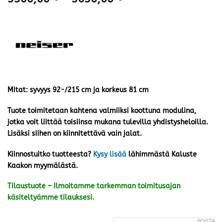
3306,00 €
-
3630,00 €
Mitat: syvyys 92-/215 cm ja korkeus 81 cm
Tuote toimitetaan kahtena valmiiksi koottuna modulina,
jotka voit liittää toisiinsa mukana tulevilla yhdistysheloilla.
Lisäksi siihen on kiinnitettävä vain jalat.
Kiinnostuitko tuotteesta?
Kysy lisää
lähimmästä Kaluste
Kaakon myymälästä.
Tilaustuote – Ilmoitamme tarkemman toimitusajan
käsiteltyämme tilauksesi.
POISTA