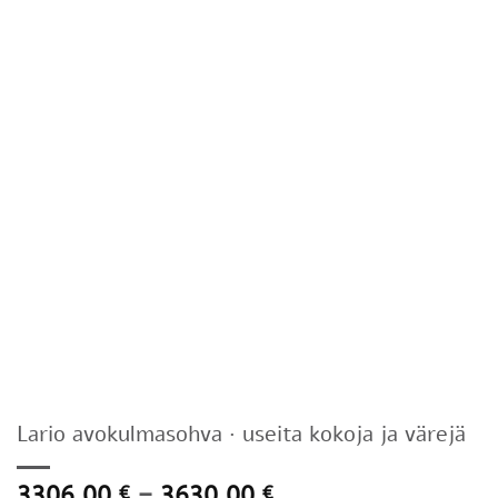
Lario avokulmasohva · useita kokoja ja värejä
Hintaluokka:
3306,00
–
3630,00
€
€