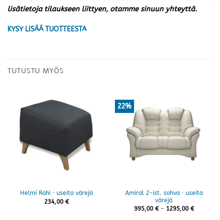
lisätietoja tilaukseen liittyen, otamme sinuun yhteyttä.
KYSY LISÄÄ TUOTTEESTA
TUTUSTU MYÖS
22%
Amiral 2-ist. sohva · useita
Helmi Rahi · useita värejä
värejä
234,00
€
Hintaluok
995,00
€
–
1295,00
€
995,00 €
-