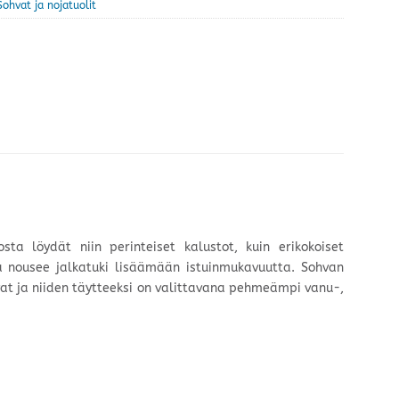
Sohvat ja nojatuolit
sta löydät niin perinteiset kalustot, kuin erikokoiset
a nousee jalkatuki lisäämään istuinmukavuutta. Sohvan
avat ja niiden täytteeksi on valittavana pehmeämpi vanu-,