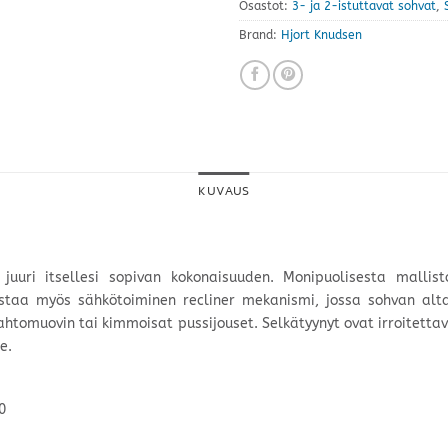
Osastot:
3- ja 2-istuttavat sohvat
,
Brand:
Hjort Knudsen
KUVAUS
uuri itsellesi sopivan kokonaisuuden. Monipuolisesta mallisto
 ostaa myös sähkötoiminen recliner mekanismi, jossa sohvan alt
 vaahtomuovin tai kimmoisat pussijouset. Selkätyynyt ovat irroitett
e.
0