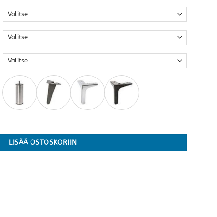
ita kokoja ja värejä määrä
LISÄÄ OSTOSKORIIN