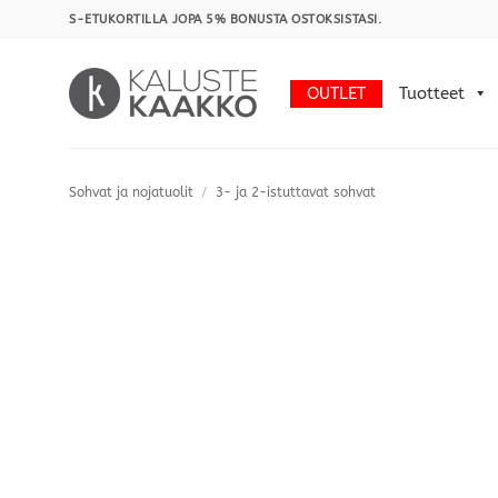
Skip
S-ETUKORTILLA JOPA 5% BONUSTA OSTOKSISTASI.
to
content
OUTLET
Tuotteet
Sohvat ja nojatuolit
/
3- ja 2-istuttavat sohvat