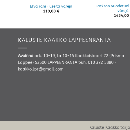
Jackson vuodetuoli
Elva rahi · useita värejä
värejä
119,00
€
1434,00
KALUSTE KAAKKO LAPPEENRANTA
Avoinna
ark. 10-19, la 10-15 Kaakkoiskaari 22 (Prisma
Lappee) 53500 LAPPEENRANTA
puh. 010 322 5880
·
kaakko.lpr@gmail.com
Kaluste Kaakko tarj