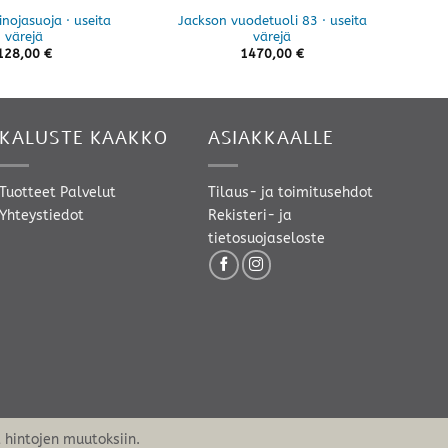
nojasuoja · useita
Jackson vuodetuoli 83 · useita
A
värejä
värejä
128,00
€
1470,00
€
KALUSTE KAAKKO
ASIAKKAALLE
Tuotteet
Palvelut
Tilaus- ja toimitusehdot
Yhteystiedot
Rekisteri- ja
tietosuojaseloste
hintojen muutoksiin.