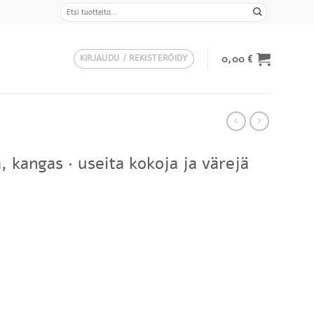
Etsi:
0,00
€
KIRJAUDU / REKISTERÖIDY
 kangas · useita kokoja ja värejä
Hintaluokka:
636,00 €
-
779,00 €