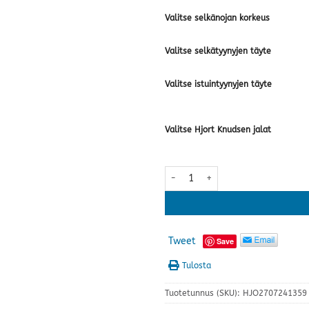
Valitse selkänojan korkeus
Valitse selkätyynyjen täyte
Valitse istuintyynyjen täyte
Valitse Hjort Knudsen jalat
Skandia 2600 sohva, kangas · use
Tweet
Save
Tulosta
Tuotetunnus (SKU):
HJO2707241359