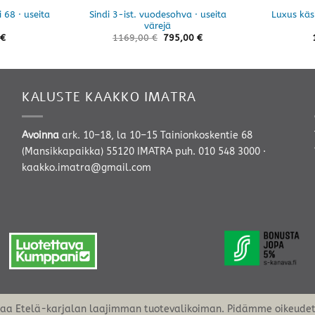
 68 · useita
Sindi 3-ist. vuodesohva · useita
Luxus käsi
värejä
€
1169,00
€
795,00
€
KALUSTE KAAKKO IMATRA
Avoinna
ark. 10–18, la 10–15 Tainionkoskentie 68
(Mansikkapaikka) 55120 IMATRA
puh. 010 548 3000
·
kaakko.imatra@gmail.com
oaa Etelä-karjalan laajimman tuotevalikoiman. Pidämme oikeudet 