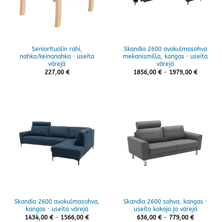
Seniorituolin rahi,
Skandia 2600 avokulmasohva
nahka/keinonahka · useita
mekanismilla, kangas · useita
värejä
värejä
Hintaluo
227,00
€
1856,00
€
–
1979,00
€
1856,00 
-
1979,00 
Skandia 2600 avokulmasohva,
Skandia 2600 sohva, kangas ·
kangas · useita värejä
useita kokoja ja värejä
Hintaluokka:
Hintaluok
1434,00
€
–
1566,00
€
636,00
€
–
779,00
€