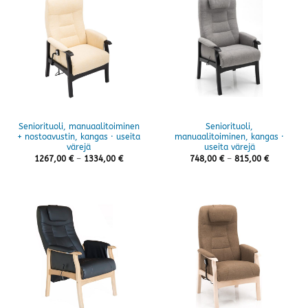
Seniorituoli, manuaalitoiminen
Seniorituoli,
+ nostoavustin, kangas · useita
manuaalitoiminen, kangas ·
värejä
useita värejä
Hintaluokka:
Hintaluok
1267,00
€
–
1334,00
€
748,00
€
–
815,00
€
1267,00 €
748,00 €
-
-
1334,00 €
815,00 €