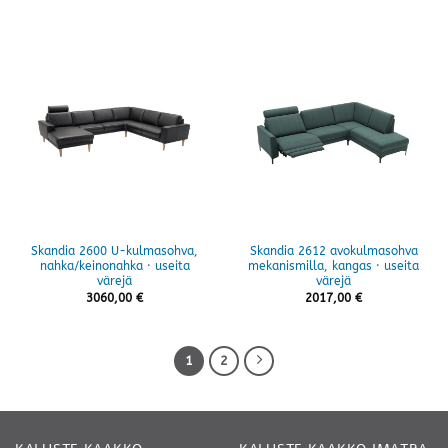
1434,00 €
636,00 €
-
-
1566,00 €
779,00 €
Skandia 2600 U-kulmasohva,
Skandia 2612 avokulmasohva
nahka/keinonahka · useita
mekanismilla, kangas · useita
värejä
värejä
3060,00
€
2017,00
€
1
2