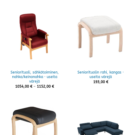
-
1538,00 €
Seniorituoli, sähkötoiminen,
Seniorituolin rahi, kangas ·
nahka/keinonahka · useita
useita värejä
värejä
193,00
€
Hintaluokka:
1054,00
€
–
1152,00
€
1054,00 €
-
1152,00 €