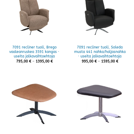
7091 recliner tuoli, Brego
7091 recliner tuoli, Soleda
vaaleanruskea 3591 kangas ·
musta 441 nahka/haljasnahka
useita jalkavaihtoehtoja
· useita jalkavaihtoehtoja
Hintaluokka:
Hintaluok
795,00
€
–
1395,00
€
995,00
€
–
1595,00
€
795,00 €
995,00 €
-
-
1395,00 €
1595,00 