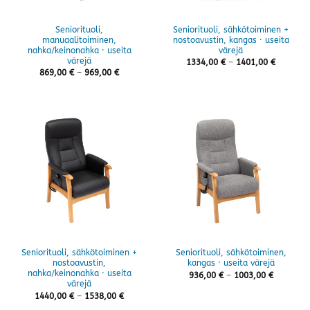
Seniorituoli,
Seniorituoli, sähkötoiminen +
manuaalitoiminen,
nostoavustin, kangas · useita
nahka/keinonahka · useita
värejä
värejä
Hintaluo
1334,00
€
–
1401,00
€
1334,00 
Hintaluokka:
869,00
€
–
969,00
€
-
869,00 €
1401,00 
-
969,00 €
Seniorituoli, sähkötoiminen +
Seniorituoli, sähkötoiminen,
nostoavustin,
kangas · useita värejä
nahka/keinonahka · useita
Hintaluok
936,00
€
–
1003,00
€
936,00 €
värejä
-
Hintaluokka:
1440,00
€
–
1538,00
€
1003,00 
1440,00 €