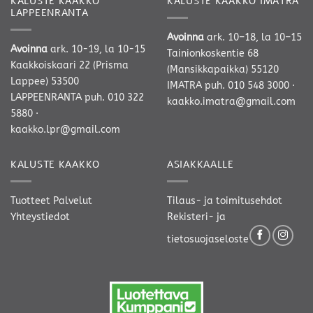
KALUSTE KAAKKO
KALUSTE KAAKKO IMATRA
LAPPEENRANTA
Avoinna
ark. 10–18, la 10–15
Avoinna
ark. 10-19, la 10-15
Tainionkoskentie 68
Kaakkoiskaari 22 (Prisma
(Mansikkapaikka) 55120
Lappee) 53500
IMATRA
puh. 010 548 3000
·
LAPPEENRANTA
puh. 010 322
kaakko.imatra@gmail.com
5880
·
kaakko.lpr@gmail.com
KALUSTE KAAKKO
ASIAKKAALLE
Tuotteet
Palvelut
Tilaus- ja toimitusehdot
Yhteystiedot
Rekisteri- ja
tietosuojaseloste