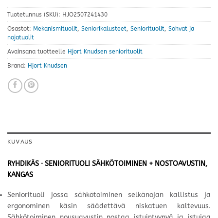
Tuotetunnus (SKU):
HJO2507241430
Osastot:
Mekanismituolit
,
Seniorikalusteet
,
Seniorituolit
,
Sohvat ja
nojatuolit
Avainsana tuotteelle
Hjort Knudsen seniorituolit
Brand:
Hjort Knudsen
KUVAUS
RYHDIKÄS · SENIORITUOLI SÄHKÖTOIMINEN + NOSTOAVUSTIN,
KANGAS
Seniorituoli jossa sähkötoiminen selkänojan kallistus ja
ergonominen käsin säädettävä niskatuen kaltevuus.
Sähkötoiminen nousuavustin nostaa istuintyynyä ja istujaa