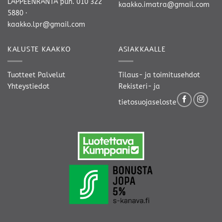
LAPPEENRANTA
puh. 010 322
kaakko.imatra@gmail.com
5880
·
kaakko.lpr@gmail.com
KALUSTE KAAKKO
ASIAKKAALLE
Tuotteet
Palvelut
Tilaus- ja toimitusehdot
Yhteystiedot
Rekisteri- ja
tietosuojaseloste