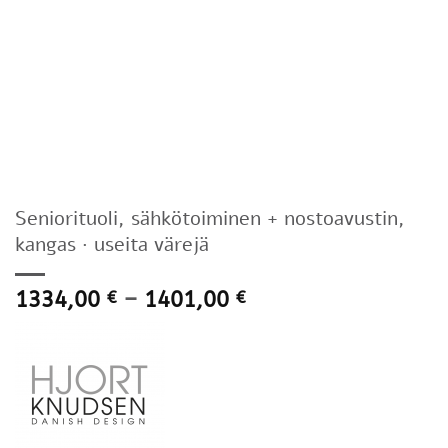
Seniorituoli, sähkötoiminen + nostoavustin,
kangas · useita värejä
Hintaluokka:
1334,00
–
1401,00
€
€
1334,00 €
-
1401,00 €