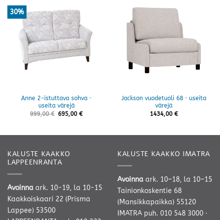
30%
Anne 2-istuttava sohva ·
Jackson vuodetuoli 68 · useita
useita värejä
värejä
999,00
€
695,00
€
1434,00
€
KALUSTE KAAKKO
KALUSTE KAAKKO IMATRA
LAPPEENRANTA
Avoinna
ark. 10–18, la 10–15
Avoinna
ark. 10-19, la 10-15
Tainionkoskentie 68
Kaakkoiskaari 22 (Prisma
(Mansikkapaikka) 55120
Lappee) 53500
IMATRA
puh. 010 548 3000
·