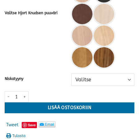
Valitse Hjort Knudsen puuväri
Niskatyyny
Seniorituoli, sähkötoiminen + nostoavustin, kangas · useita värejä m
LISÄÄ OSTOSKORIIN
Tweet
Save
Tulosta