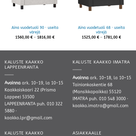
Aina vuodetuoli 90 · useita
Aina vuodetuoli 68 · useita
värejä
värejä
Hintaluokka:
Hintaluo
1560,00
€
–
1816,00
€
1525,00
€
–
1781,00
€
1560,00 €
1525,00 
-
-
1816,00 €
1781,00 
KALUSTE KAAKKO
KALUSTE KAAKKO IMATRA
LAPPEENRANTA
Avoinna
ark. 10–18, la 10–15
Avoinna
ark. 10-19, la 10-15
Tainionkoskentie 68
Kaakkoiskaari 22 (Prisma
(Mansikkapaikka) 55120
Lappee) 53500
IMATRA
puh. 010 548 3000
·
LAPPEENRANTA
puh. 010 322
kaakko.imatra@gmail.com
5880
·
kaakko.lpr@gmail.com
KALUSTE KAAKKO
ASIAKKAALLE