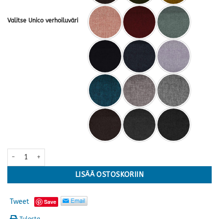
Valitse Unico verhoiluväri
Piazza 3-istuttava sohva · useita värejä määrä
LISÄÄ OSTOSKORIIN
Tweet
Save
Tulosta