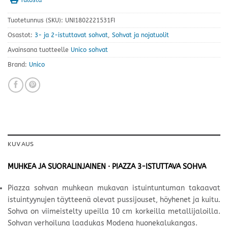
Tuotetunnus (SKU):
UNI1802221531FI
Osastot:
3- ja 2-istuttavat sohvat
,
Sohvat ja nojatuolit
Avainsana tuotteelle
Unico sohvat
Brand:
Unico
KUVAUS
MUHKEA JA SUORALINJAINEN · PIAZZA 3-ISTUTTAVA SOHVA
Piazza sohvan muhkean mukavan istuintuntuman takaavat
istuintyynujen täytteenä olevat pussijouset, höyhenet ja kuitu.
Sohva on viimeistelty upeilla 10 cm korkeilla metallijaloilla.
Sohvan verhoiluna laadukas Modena huonekalukangas.