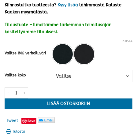
Kiinnostuitko tuotteesta?
Kysy lisää
lähimmästä Kaluste
Kaakon myymälästä.
Tilaustuote – Ilmoitamme tarkemman toimitusajan
käsiteltyämme tilauksesi.
POISTA
Valitse IMG verhoiluväri
Valitse koko
Victor recliner (sähkösäätö+nostoavustin), nahka/keinonahka · kaksi
LISÄÄ OSTOSKORIIN
Tweet
Save
Tulosta