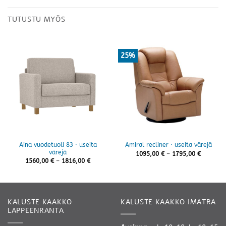
TUTUSTU MYÖS
25%
Aina vuodetuoli 83 · useita
Amiral recliner · useita värejä
värejä
Hintaluo
1095,00
€
–
1795,00
€
1095,00 
Hintaluokka:
1560,00
€
–
1816,00
€
-
1560,00 €
1795,00 
-
1816,00 €
KALUSTE KAAKKO
KALUSTE KAAKKO IMATRA
LAPPEENRANTA