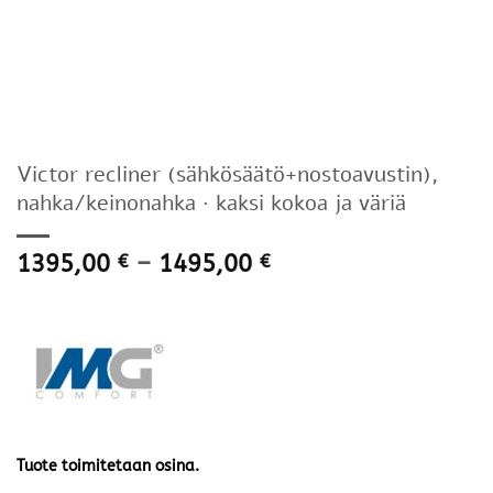
Victor recliner (sähkösäätö+nostoavustin),
nahka/keinonahka · kaksi kokoa ja väriä
Hintaluokka:
1395,00
–
1495,00
€
€
1395,00 €
-
1495,00 €
Tuote toimitetaan osina.