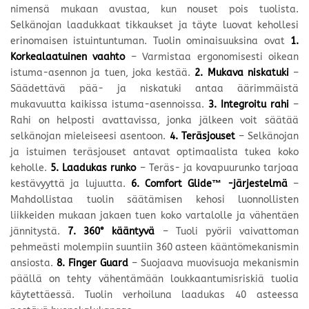
nimensä mukaan avustaa, kun nouset pois tuolista.
Selkänojan laadukkaat tikkaukset ja täyte luovat kehollesi
erinomaisen istuintuntuman. Tuolin ominaisuuksina ovat
1.
Korkealaatuinen vaahto
– Varmistaa ergonomisesti oikean
istuma-asennon ja tuen, joka kestää.
2.
Mukava niskatuki
–
Säädettävä pää- ja niskatuki antaa äärimmäistä
mukavuutta kaikissa istuma-asennoissa.
3.
Integroitu rahi
–
Rahi on helposti avattavissa, jonka jälkeen voit säätää
selkänojan mieleiseesi asentoon.
4. Teräsjouset
– Selkänojan
ja istuimen teräsjouset antavat optimaalista tukea koko
keholle.
5. Laadukas runko
– Teräs- ja kovapuurunko tarjoaa
kestävyyttä ja lujuutta.
6. Comfort Glide™ -järjestelmä
–
Mahdollistaa tuolin säätämisen kehosi luonnollisten
liikkeiden mukaan jakaen tuen koko vartalolle ja vähentäen
jännitystä.
7. 360° kääntyvä
– Tuoli pyörii vaivattoman
pehmeästi molempiin suuntiin 360 asteen kääntömekanismin
ansiosta.
8. Finger Guard
– Suojaava muovisuoja mekanismin
päällä on tehty vähentämään loukkaantumisriskiä tuolia
käytettäessä. Tuolin verhoiluna laadukas 40 asteessa