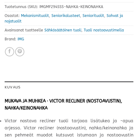
Tuotetunnus (SKU):
IMGMF294SSS-NAHKA-KEINONAHKA
Osastot:
Mekanismituolit
,
Seniorikalusteet
,
Seniorituolit
,
Sohvat ja
nojatuolit
Avainsanat tuotteelle
Sähkösäätöinen tuoli
,
Tuoli nostoavustimella
Brand:
IMG
KUVAUS
MUKAVA JA MUHKEA · VICTOR RECLINER (NOSTOAVUSTIN),
NAHKA/KEINONAHKA
Victor nostava recliner tuoli tarjoaa lisätukea ja -apua
arjessa. Victor recliner (nostoavustin), nahka/keinonahka ja
sen pehmeät muodot kutsuvat istumaan ja nostoavustin