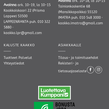
Avoinna
ark. 10–18, la 10–15
Avoinna
ark. 10-19, la 10-15
Tainionkoskentie 68
Kaakkoiskaari 22 (Prisma
(Mansikkapaikka) 55120
Lappee) 53500
IMATRA
puh. 010 548 3000
·
LAPPEENRANTA
puh. 010 322
kaakko.imatra@gmail.com
5880
·
kaakko.lpr@gmail.com
KALUSTE KAAKKO
ASIAKKAALLE
Tuotteet
Palvelut
Tilaus- ja toimitusehdot
Yhteystiedot
Rekisteri- ja
tietosuojaseloste