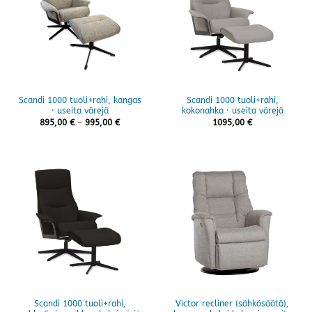
Scandi 1000 tuoli+rahi, kangas
Scandi 1000 tuoli+rahi,
· useita värejä
kokonahka · useita värejä
Hintaluokka:
895,00
€
–
995,00
€
1095,00
€
895,00 €
-
995,00 €
Scandi 1000 tuoli+rahi,
Victor recliner (sähkösäätö),