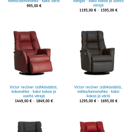
nahka/keinonahka · kaksi väriä
kangas · kaksi kokoa ja useita
värejä
995,00
€
Hintaluo
1195,00
€
–
1595,00
€
1195,00 
-
1595,00 
Victor recliner (sähkösäätö),
Victor recliner (sähkösäätö),
kokonahka · kaksi kokoa ja
nahka/keinonahka · kaksi
useita värejä
kokoa ja väriä
Hintaluokka:
Hintaluo
1449,00
€
–
1849,00
€
1295,00
€
–
1695,00
€
1449,00 €
1295,00 
-
-
1849,00 €
1695,00 