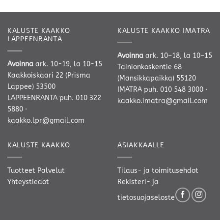
KALUSTE KAAKKO
KALUSTE KAAKKO IMATRA
LAPPEENRANTA
Avoinna
ark. 10–18, la 10–15
Avoinna
ark. 10-19, la 10-15
Tainionkoskentie 68
Kaakkoiskaari 22 (Prisma
(Mansikkapaikka) 55120
Lappee) 53500
IMATRA
puh. 010 548 3000
·
LAPPEENRANTA
puh. 010 322
kaakko.imatra@gmail.com
5880
·
kaakko.lpr@gmail.com
KALUSTE KAAKKO
ASIAKKAALLE
Tuotteet
Palvelut
Tilaus- ja toimitusehdot
Yhteystiedot
Rekisteri- ja
tietosuojaseloste