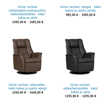
Victor recliner
Victor recliner, kangas · kaksi
(sähkösäätö+nostoavustin),
kokoa ja useita värejä
nahka/keinonahka · kaksi
Hintaluok
995,00
€
–
1095,00
€
995,00 €
kokoa ja väriä
-
Hintaluokka:
1395,00
€
–
1495,00
€
1095,00 
1395,00 €
-
1495,00 €
Victor recliner, kokonahka ·
Victor recliner,
kaksi kokoa ja useita värejä
nahka/keinonahka · kaksi
kokoa ja väriä
Hintaluokka:
1349,00
€
–
1449,00
€
1349,00 €
Hintaluo
1195,00
€
–
1295,00
€
-
1195,00 
1449,00 €
-
1295,00 