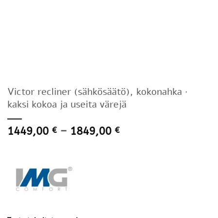
Victor recliner (sähkösäätö), kokonahka ·
kaksi kokoa ja useita värejä
Hintaluokka:
1449,00
–
1849,00
€
€
1449,00 €
-
1849,00 €