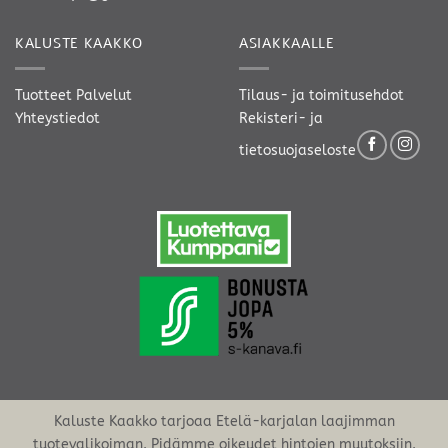
KALUSTE KAAKKO
ASIAKKAALLE
Tuotteet
Palvelut
Tilaus- ja toimitusehdot
Yhteystiedot
Rekisteri- ja
tietosuojaseloste
Kaluste Kaakko tarjoaa Etelä-karjalan laajimman
tuotevalikoiman. Pidämme oikeudet hintojen muutoksiin.