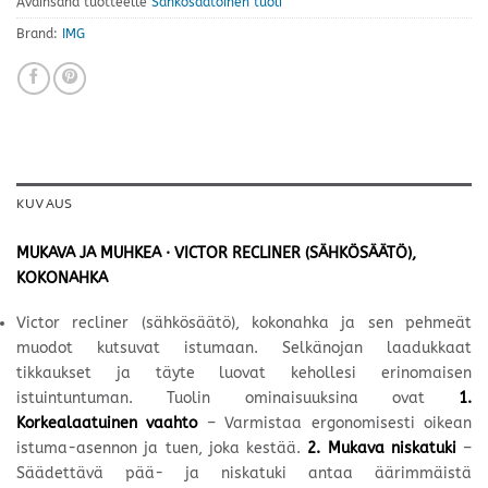
Avainsana tuotteelle
Sähkösäätöinen tuoli
Brand:
IMG
KUVAUS
MUKAVA JA MUHKEA · VICTOR RECLINER (SÄHKÖSÄÄTÖ),
KOKONAHKA
Victor recliner (sähkösäätö), kokonahka ja sen pehmeät
muodot kutsuvat istumaan. Selkänojan laadukkaat
tikkaukset ja täyte luovat kehollesi erinomaisen
istuintuntuman. Tuolin ominaisuuksina ovat
1.
Korkealaatuinen vaahto
– Varmistaa ergonomisesti oikean
istuma-asennon ja tuen, joka kestää.
2.
Mukava niskatuki
–
Säädettävä pää- ja niskatuki antaa äärimmäistä