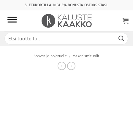
Skip
S-ETUKORTILLA JOPA 5% BONUSTA OSTOKSISTASI.
to
content
Etsi:
Sohvat ja nojatuolit
/
Mekanismituolit