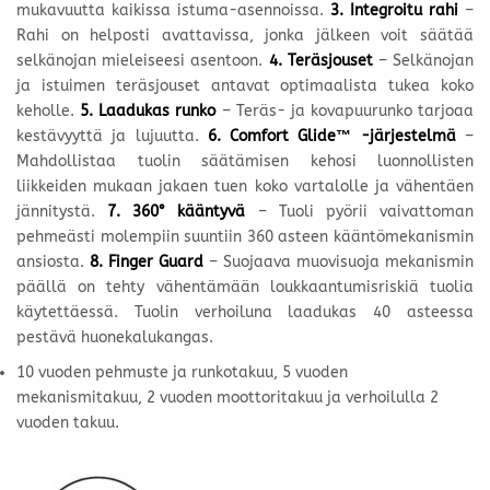
mukavuutta kaikissa istuma-asennoissa.
3.
Integroitu rahi
–
Rahi on helposti avattavissa, jonka jälkeen voit säätää
selkänojan mieleiseesi asentoon.
4. Teräsjouset
– Selkänojan
ja istuimen teräsjouset antavat optimaalista tukea koko
keholle.
5. Laadukas runko
– Teräs- ja kovapuurunko tarjoaa
kestävyyttä ja lujuutta.
6. Comfort Glide™ -järjestelmä
–
Mahdollistaa tuolin säätämisen kehosi luonnollisten
liikkeiden mukaan jakaen tuen koko vartalolle ja vähentäen
jännitystä.
7. 360° kääntyvä
– Tuoli pyörii vaivattoman
pehmeästi molempiin suuntiin 360 asteen kääntömekanismin
ansiosta.
8. Finger Guard
– Suojaava muovisuoja mekanismin
päällä on tehty vähentämään loukkaantumisriskiä tuolia
käytettäessä. Tuolin verhoiluna laadukas 40 asteessa
pestävä huonekalukangas.
10 vuoden pehmuste ja runkotakuu, 5 vuoden
mekanismitakuu, 2 vuoden moottoritakuu ja verhoilulla 2
vuoden takuu.