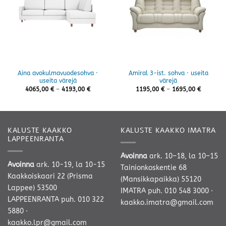
Aina avokulmavuodesohva ·
Amiral 3-ist. sohva · useita
useita värejä
värejä
Hintaluokka:
Hintaluo
4065,00
€
–
4193,00
€
1195,00
€
–
1695,00
€
4065,00 €
1195,00 
-
-
4193,00 €
1695,00 
KALUSTE KAAKKO
KALUSTE KAAKKO IMATRA
LAPPEENRANTA
Avoinna
ark. 10–18, la 10–15
Avoinna
ark. 10-19, la 10-15
Tainionkoskentie 68
Kaakkoiskaari 22 (Prisma
(Mansikkapaikka) 55120
Lappee) 53500
IMATRA
puh. 010 548 3000
·
LAPPEENRANTA
puh. 010 322
kaakko.imatra@gmail.com
5880
·
kaakko.lpr@gmail.com