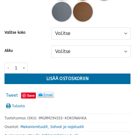
Valitse koko
Akku
Victor recliner (sähkösäätö), kokonahka · kaksi kokoa ja useita värej
LISÄÄ OSTOSKORIIN
Tweet
Save
Tulosta
Tuotetunnus (SKU):
IMGRM294SSS-KOKONAHKA
Osastot:
Mekanismituolit
,
Sohvat ja nojatuolit