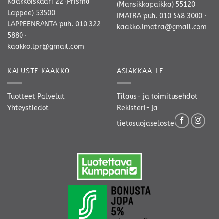
Kaakkoiskaari 22 (Prisma
(Mansikkapaikka) 55120
Lappee) 53500
IMATRA
puh. 010 548 3000
·
LAPPEENRANTA
puh. 010 322
kaakko.imatra@gmail.com
5880
·
kaakko.lpr@gmail.com
KALUSTE KAAKKO
ASIAKKAALLE
Tuotteet
Palvelut
Tilaus- ja toimitusehdot
Yhteystiedot
Rekisteri- ja
tietosuojaseloste