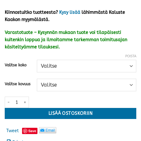
Kiinnostuitko tuotteesta?
Kysy lisää
lähimmästä Kaluste
Kaakon myymälästä.
Varastotuote – Kysynnän mukaan tuote voi tilapäisesti
kuitenkin loppua ja ilmoitamme tarkemman toimitusajan
käsiteltyämme tilauksesi.
POISTA
Valitse koko
Valitse kovuus
Scandic Memory sijauspatja · useita kokoja määrä
LISÄÄ OSTOSKORIIN
Tweet
Save