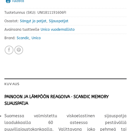
Tulosta
Tuotetunnus (SKU):
UNI1811191606FI
Osastot:
Sängyt ja patjat
,
Sijauspatjat
Avainsana tuotteelle
Unico vuodemallisto
Brand:
Scandic
,
Unico
KUVAUS
PAINOON JA LÄMPÖÖN REAGOIVA · SCANDIC MEMORY
SIJAUSPATJA
Suomessa valmistettu viskoelastinen sijauspatja
laadukkaalla 60 asteessa pestävällä
puuvillajoustokankaalla. Valittavana joko pehmeä tai