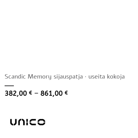
Scandic Memory sijauspatja · useita kokoja
Hintaluokka:
382,00
–
861,00
€
€
382,00 €
-
861,00 €