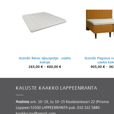
Scandic Relax sijauspatja · useita
Scandic Pegasus r
kokoja
useita kok
Hintaluokka:
263,00
€
–
600,00
€
905,00
€
–
36
263,00 €
-
600,00 €
KALUSTE KAAKKO LAPPEENRANTA
Avoinna
ark. 10-19, la 10-15 Kaakkoiskaari 22 (Prisma
Lappee) 53500 LAPPEENRANTA
puh. 010 322 5880
·
kaakko.lpr@gmail.com