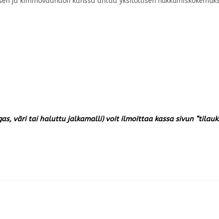
sen ja kimmovaahdon kanssa antaa yksilöllisen nukkumiskokemuks
gas, väri tai haluttu jalkamalli) voit ilmoittaa kassa sivun ”til