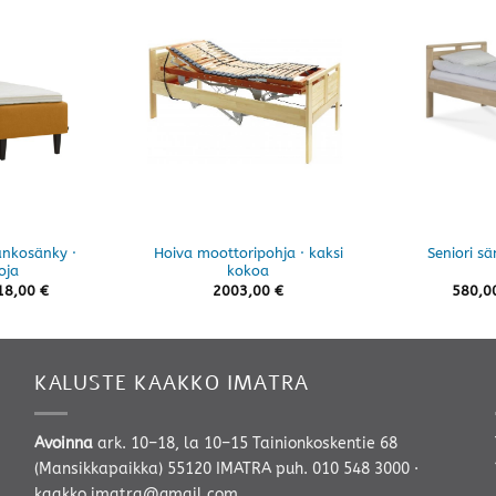
unkosänky ·
Hoiva moottoripohja · kaksi
Seniori sä
oja
kokoa
Hintaluokka:
18,00
€
2003,00
€
580,0
905,00 €
-
3618,00 €
KALUSTE KAAKKO IMATRA
Avoinna
ark. 10–18, la 10–15 Tainionkoskentie 68
(Mansikkapaikka) 55120 IMATRA
puh. 010 548 3000
·
kaakko.imatra@gmail.com