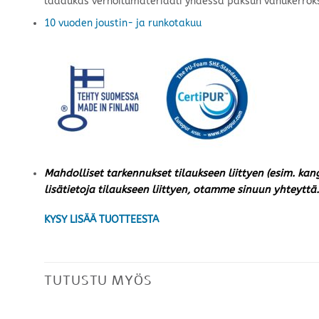
laadukas verhoilumateriaali yhdessä paksun vanukerrok
10 vuoden joustin- ja runkotakuu
Mahdolliset tarkennukset tilaukseen liittyen (esim. kan
lisätietoja tilaukseen liittyen, otamme sinuun yhteyttä.
KYSY LISÄÄ TUOTTEESTA
TUTUSTU MYÖS