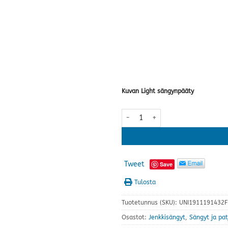
Kuvan Light sängynpääty
Scandic Pegasus jenkkisänky · ka
Tweet
Save
Tulosta
Tuotetunnus (SKU):
UNI1911191432F
Osastot:
Jenkkisängyt
,
Sängyt ja pat