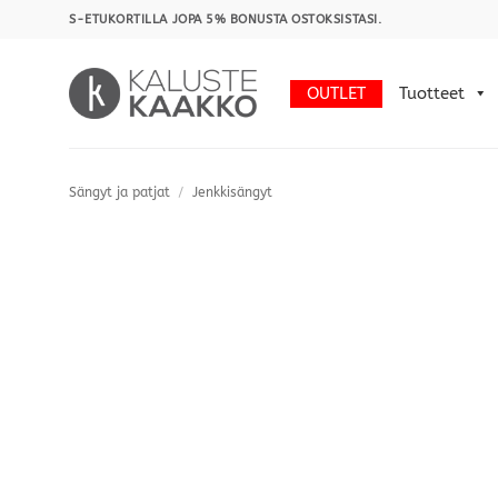
Skip
S-ETUKORTILLA JOPA 5% BONUSTA OSTOKSISTASI.
to
content
OUTLET
Tuotteet
Sängyt ja patjat
/
Jenkkisängyt