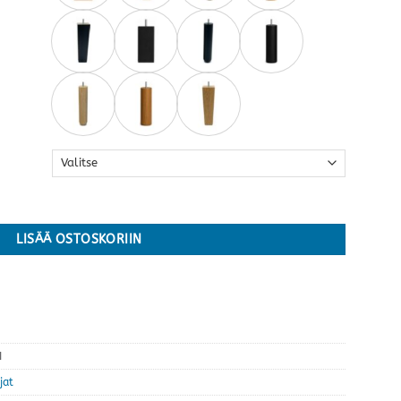
ksi kokoa määrä
LISÄÄ OSTOSKORIIN
I
jat