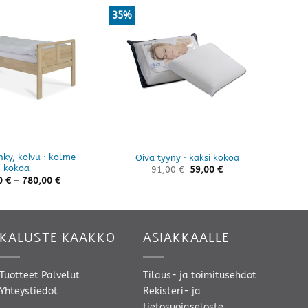
35%
29%
nky, koivu · kolme
Bu
Oiva tyyny · kaksi kokoa
kokoa
91,00
€
59,00
€
Hintaluokka:
0
€
–
780,00
€
580,00 €
-
780,00 €
KALUSTE KAAKKO
ASIAKKAALLE
Tuotteet
Palvelut
Tilaus- ja toimitusehdot
Yhteystiedot
Rekisteri- ja
tietosuojaseloste