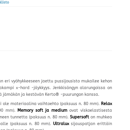
llisto
 eri vyöhykkeeseen jaettu pussijousisto mukailee kehon
pakampi x-hard -jäykkyys. Jenkkisängyn alarungoissa on
ssä jämäkän ja kestävän Kerto® -puurungon kanssa.
i ole materiaalina vaihtoehto (paksuus n. 80 mm).
Relax
 90 mm).
Memory soft ja medium
ovat viskoelastisesta
ineen tunnetta (paksuus n. 80 mm).
Supersoft
on muhkea
ujalle (paksuus n. 80 mm).
Ultralux
sijauspatjan erittäin