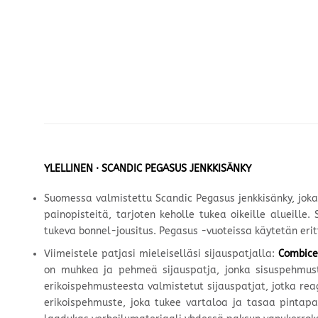
YLELLINEN · SCANDIC PEGASUS JENKKISÄNKY
Suomessa valmistettu Scandic Pegasus jenkkisänky, jok
painopisteitä, tarjoten keholle tukea oikeille alueil
tukeva bonnel-jousitus. Pegasus -vuoteissa käytetän er
Viimeistele patjasi mieleiselläsi sijauspatjalla:
Combice
on muhkea ja pehmeä sijauspatja, jonka sisuspehmus
erikoispehmusteesta valmistetut sijauspatjat, jotka r
erikoispehmuste, joka tukee vartaloa ja tasaa pintapa