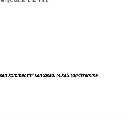
en (paksuus n. 80 mm).
auksen kommentit” kentässä. Mikäli tarvitsemme