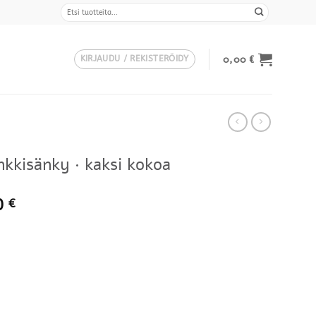
Etsi:
0,00
€
KIRJAUDU / REKISTERÖIDY
kkisänky · kaksi kokoa
Hintaluokka:
0
€
2038,00 €
-
3708,00 €