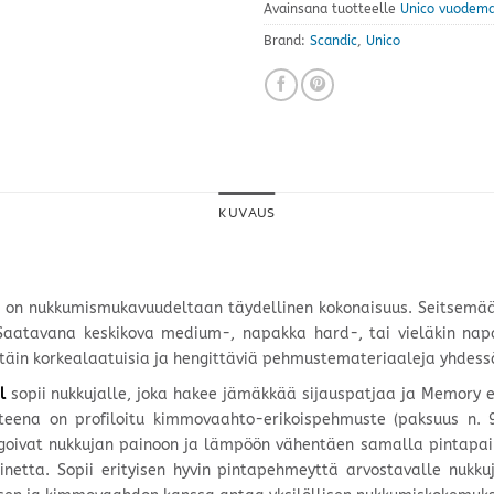
Avainsana tuotteelle
Unico vuodema
Brand:
Scandic
,
Unico
KUVAUS
a on nukkumismukavuudeltaan täydellinen kokonaisuus. Seitsemään
le. Saatavana keskikova medium-, napakka hard-, tai vieläkin na
ittäin korkealaatuisia ja hengittäviä pehmustemateriaaleja yhde
l
sopii nukkujalle, joka hakee jämäkkää sijauspatjaa ja Memory e
teena on profiloitu kimmovaahto-erikoispehmuste (paksuus n.
eagoivat nukkujan painoon ja lämpöön vähentäen samalla pintapa
inetta. Sopii erityisen hyvin pintapehmeyttä arvostavalle nukk