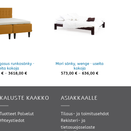
9%
gasus runkosänky ·
Mori sänky, wenge · useita
Nott
eita kokoja
kokoja
Hintaluokka:
Hintaluokka:
0
€
–
3618,00
€
573,00
€
–
636,00
€
905,00 €
573,00 €
-
-
3618,00 €
636,00 €
KALUSTE KAAKKO
ASIAKKAALLE
Tuotteet
Palvelut
Tilaus- ja toimitusehdot
Yhteystiedot
Rekisteri- ja
tietosuojaseloste