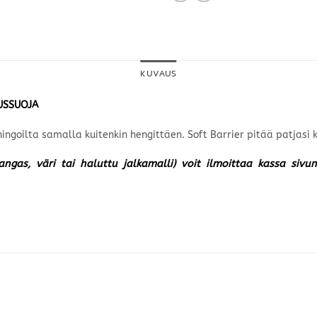
KUVAUS
EUSSUOJA
hingoilta samalla kuitenkin hengittäen. Soft Barrier pitää patjasi
kangas, väri tai haluttu jalkamalli) voit ilmoittaa kassa siv