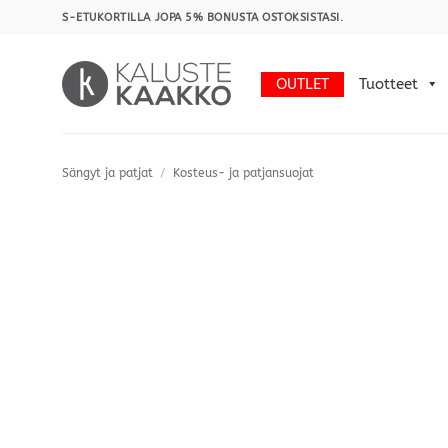
Skip
S-ETUKORTILLA JOPA 5% BONUSTA OSTOKSISTASI.
to
content
OUTLET
Tuotteet
Sängyt ja patjat
/
Kosteus- ja patjansuojat