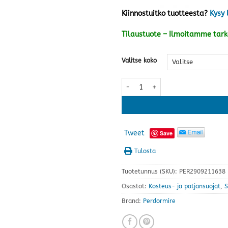
Kiinnostuitko tuotteesta?
Kysy 
Tilaustuote – Ilmoitamme tar
Valitse koko
Soft Barrier patjan kosteussuoja 
Tweet
Save
Tulosta
Tuotetunnus (SKU):
PER2909211638
Osastot:
Kosteus- ja patjansuojat
,
S
Brand:
Perdormire