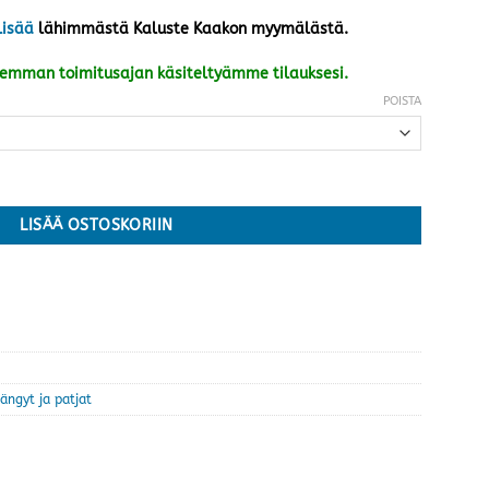
lisää
lähimmästä Kaluste Kaakon myymälästä.
kemman toimitusajan käsiteltyämme tilauksesi.
POISTA
· kaksi kokoa määrä
LISÄÄ OSTOSKORIIN
ängyt ja patjat