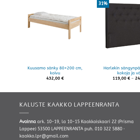
31%
Kuusamo sänky 80×200 cm,
Harlekin sängynpää
koivu
kokoja ja v
432,00
€
119,00
€
–
24
KALUSTE KAAKKO LAPPEENRANTA
Avoinna
ark. 10-19, la 10-15 Kaakkoiskaari 22 (Prisma
Lappee) 53500 LAPPEENRANTA
puh. 010 322 5880
·
kaakko.lpr@gmail.com