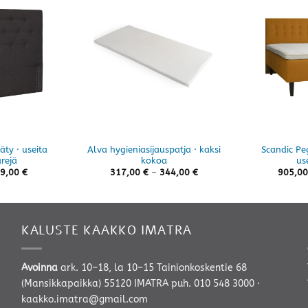
ty · useita
Alva hygieniasijauspatja · kaksi
Scandic Pe
ärejä
kokoa
us
Hintaluokka:
Hintaluokka:
9,00
€
317,00
€
–
344,00
€
905,0
119,00 €
317,00 €
-
-
249,00 €
344,00 €
KALUSTE KAAKKO IMATRA
Avoinna
ark. 10–18, la 10–15 Tainionkoskentie 68
(Mansikkapaikka) 55120 IMATRA
puh. 010 548 3000
·
kaakko.imatra@gmail.com