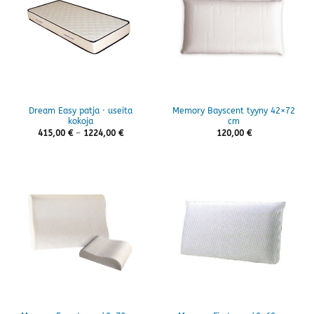
Dream Easy patja · useita
Memory Bayscent tyyny 42×72
kokoja
cm
Hintaluokka:
415,00
€
–
1224,00
€
120,00
€
415,00 €
-
1224,00 €