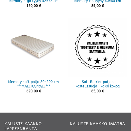
Memory Ergo tyyny 42×72 cm
Memory Fin tyyny 40×60 cm
120,00
€
89,00
€
Memory soft patja 80×200 cm
Soft Barrier patjan
***MALLIKAPPALE***
kosteussuoja · kaksi kokoa
620,00
€
65,00
€
KALUSTE KAAKKO
KALUSTE KAAKKO IMATRA
LAPPEENRANTA