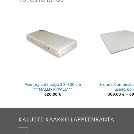
Memory soft patja 80×200 cm
Scandic Combicel s
***MALLIKAPPALE***
useita kok
620,00
€
309,00
€
–
69
KALUSTE KAAKKO LAPPEENRANTA