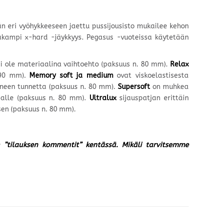
 eri vyöhykkeeseen jaettu pussijousisto mukailee kehon
pakampi x-hard -jäykkyys. Pegasus -vuoteissa käytetään
i ole materiaalina vaihtoehto (paksuus n. 80 mm).
Relax
 90 mm).
Memory soft ja medium
ovat viskoelastisesta
ineen tunnetta (paksuus n. 80 mm).
Supersoft
on muhkea
ujalle (paksuus n. 80 mm).
Ultralux
sijauspatjan erittäin
en (paksuus n. 80 mm).
un ”tilauksen kommentit” kentässä. Mikäli tarvitsemme