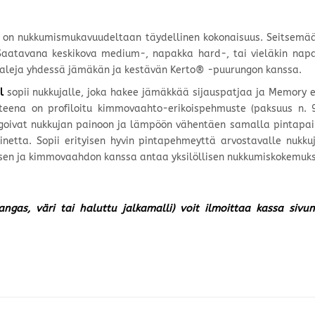
 on nukkumismukavuudeltaan täydellinen kokonaisuus. Seitsemään
le. Saatavana keskikova medium-, napakka hard-, tai vieläkin na
iaaleja yhdessä jämäkän ja kestävän Kerto® -puurungon kanssa.
l
sopii nukkujalle, joka hakee jämäkkää sijauspatjaa ja Memory e
teena on profiloitu kimmovaahto-erikoispehmuste (paksuus n.
eagoivat nukkujan painoon ja lämpöön vähentäen samalla pintapa
inetta. Sopii erityisen hyvin pintapehmeyttä arvostavalle nukk
sen ja kimmovaahdon kanssa antaa yksilöllisen nukkumiskokemuks
kangas, väri tai haluttu jalkamalli) voit ilmoittaa kassa siv