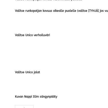
Valitse runkopatjan kovuus oikealle puolelle (valitse [TYHJÄ] jos 
Valitse Unico verhoiluväri
Valitse Unico jalat
Kuvan Nappi Slim sängynpääty
Scandic Pegasus runkosänky · useita kokoja määrä