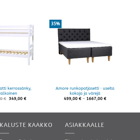
35%
tti kerrossänky,
Amore runkopatjasetti · useita
M
valkoinen
kokoja ja värejä
Hintaluokka:
00
€
349,00
€
499,00
€
–
1667,00
€
499,00 €
-
1667,00 €
KALUSTE KAAKKO
ASIAKKAALLE