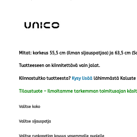
905,00 €
-
3618,00 €
Mitat: korkeus 55,5 cm (ilman sijauspatjaa) ja 63,5 cm (S
Tuotteeseen on kiinnitettävä vain jalat.
Kiinnostuitko tuotteesta?
Kysy lisää
lähimmästä Kaluste
Tilaustuote – Ilmoitamme tarkemman toimitusajan käsit
Valitse koko
Valitse sijauspatja
Valitse runkopatjan kovuus vasemmalle puolelle