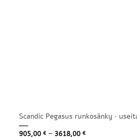
Scandic Pegasus runkosänky · useit
Hintaluokka:
905,00
–
3618,00
€
€