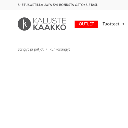
Skip
S-ETUKORTILLA JOPA 5% BONUSTA OSTOKSISTASI.
to
content
OUTLET
Tuotteet
Sängyt ja patjat
/
Runkosängyt