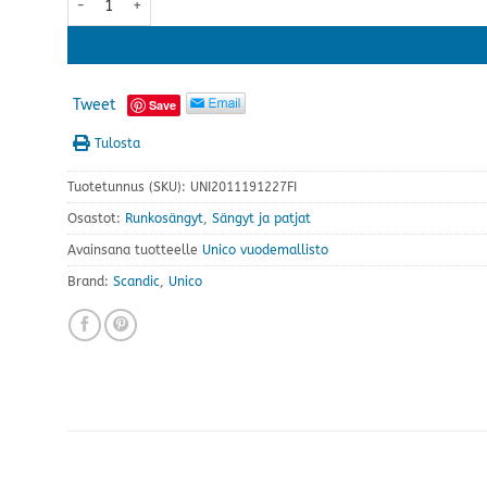
Tweet
Save
Tulosta
Tuotetunnus (SKU):
UNI2011191227FI
Osastot:
Runkosängyt
,
Sängyt ja patjat
Avainsana tuotteelle
Unico vuodemallisto
Brand:
Scandic
,
Unico