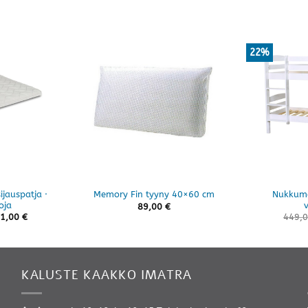
22%
ijauspatja ·
Nukkuma
Memory Fin tyyny 40×60 cm
oja
89,00
€
Hintaluokka:
1,00
€
449,
309,00 €
-
691,00 €
KALUSTE KAAKKO IMATRA