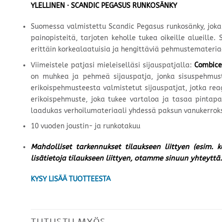
YLELLINEN · SCANDIC PEGASUS RUNKOSÄNKY
Suomessa valmistettu Scandic Pegasus runkosänky, joka
painopisteitä, tarjoten keholle tukea oikeille alueil
erittäin korkealaatuisia ja hengittäviä pehmustemater
Viimeistele patjasi mieleiselläsi sijauspatjalla:
Combice
on muhkea ja pehmeä sijauspatja, jonka sisuspehmus
erikoispehmusteesta valmistetut sijauspatjat, jotka r
erikoispehmuste, joka tukee vartaloa ja tasaa pintapa
laadukas verhoilumateriaali yhdessä paksun vanukerrok
10 vuoden joustin- ja runkotakuu
Mahdolliset tarkennukset tilaukseen liittyen (esim. 
lisätietoja tilaukseen liittyen, otamme sinuun yhteyttä.
KYSY LISÄÄ TUOTTEESTA
TUTUSTU MYÖS