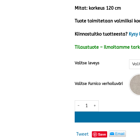
Mitat: korkeus 120 cm
Tuote toimitetaan valmiiksi ko
Kiinnostuitko tuotteesta?
Kysy 
Tilaustuote – Ilmoitamme tar
Valitse leveys
Valitse Furnico verhoiluväri
Chesterfield sängynpääty · useita
Tweet
Save