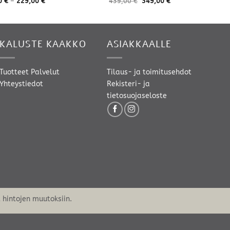
Hintaluokka:
0
€
–
229,00
€
439,00
€
349,00
€
119,00 €
-
229,00 €
KALUSTE KAAKKO
ASIAKKAALLE
Tuotteet
Palvelut
Tilaus- ja toimitusehdot
Yhteystiedot
Rekisteri- ja
tietosuojaseloste
hintojen muutoksiin.