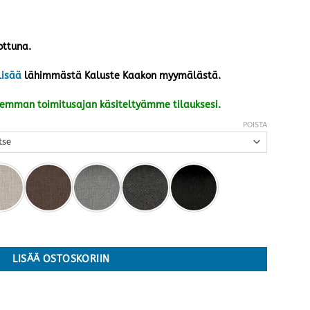
ottuna.
lisää
lähimmästä Kaluste Kaakon myymälästä.
kemman toimitusajan käsiteltyämme tilauksesi.
POISTA
 kokoja ja värejä määrä
LISÄÄ OSTOSKORIIN