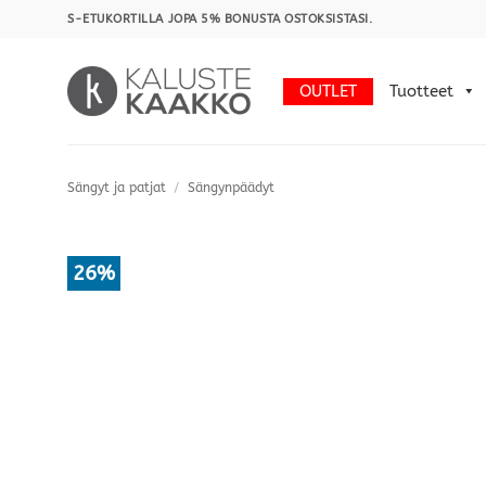
Skip
S-ETUKORTILLA JOPA 5% BONUSTA OSTOKSISTASI.
to
content
OUTLET
Tuotteet
Sängyt ja patjat
/
Sängynpäädyt
26%