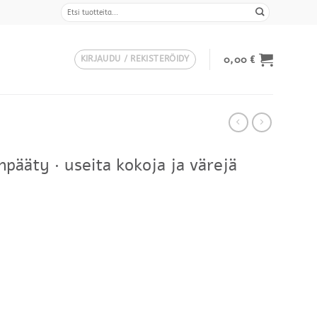
Etsi:
0,00
€
KIRJAUDU / REKISTERÖIDY
pääty · useita kokoja ja värejä
Hintaluokka:
219,00 €
-
469,00 €