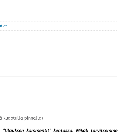
atjat
ä kudotulla pinnalla)
un ”tilauksen kommentit” kentässä. Mikäli tarvitsemme