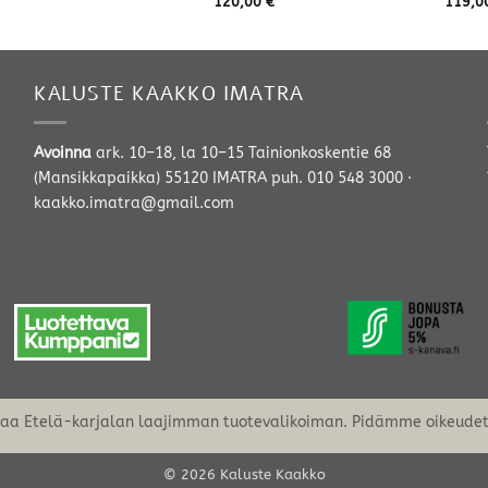
120,00
€
119,0
-
392,00 €
KALUSTE KAAKKO IMATRA
Avoinna
ark. 10–18, la 10–15 Tainionkoskentie 68
(Mansikkapaikka) 55120 IMATRA
puh. 010 548 3000
·
kaakko.imatra@gmail.com
oaa Etelä-karjalan laajimman tuotevalikoiman. Pidämme oikeudet 
© 2026 Kaluste Kaakko