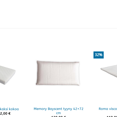
32%
Memory Bayscent tyyny 42×72
Roma visco 
 kaksi kokoa
cm
Hintaluokka:
2,00
€
369,00 €