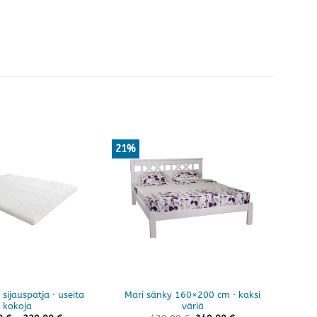
21%
sijauspatja · useita
Mari sänky 160×200 cm · kaksi
Ho
kokoja
väriä