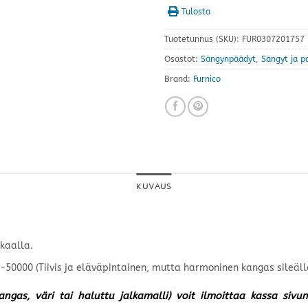
Tulosta
Tuotetunnus (SKU):
FUR0307201757
Osastot:
Sängynpäädyt
,
Sängyt ja p
Brand:
Furnico
KUVAUS
kaalla.
-50000 (Tiivis ja eläväpintainen, mutta harmoninen kangas sileäll
kangas, väri tai haluttu jalkamalli) voit ilmoittaa kassa siv