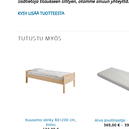
lisätietoja tilaukseen liittyen, otamme sinuun yhteyttä.
KYSY LISÄÄ TUOTTEESTA
TUTUSTU MYÖS
Kuusamo sänky 80×200 cm,
Alva joustinpatja ·
koivu
369,00
€
–
39