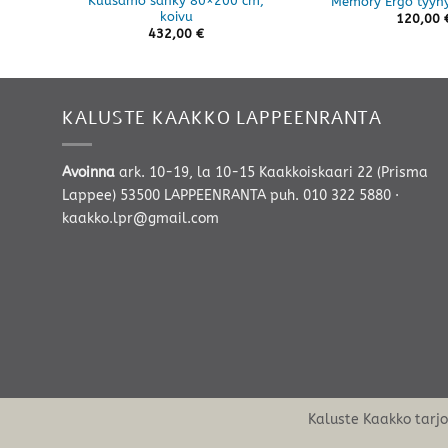
Kuusamo sänky 80×200 cm,
Memory Ergo tyyn
koivu
120,00
432,00
€
KALUSTE KAAKKO LAPPEENRANTA
Avoinna
ark. 10-19, la 10-15 Kaakkoiskaari 22 (Prisma
Lappee) 53500 LAPPEENRANTA
puh. 010 322 5880
·
kaakko.lpr@gmail.com
Kaluste Kaakko tarj