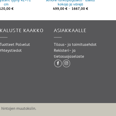
scent tyyny 42×72
Amore runkopatjasetti · useita
Alv
cm
kokoja ja värejä
Hintaluokka:
120,00
€
499,00
€
–
1667,00
€
499,00 €
-
1667,00 €
KALUSTE KAAKKO
ASIAKKAALLE
Tuotteet
Palvelut
Tilaus- ja toimitusehdot
Yhteystiedot
Rekisteri- ja
tietosuojaseloste
hintojen muutoksiin.