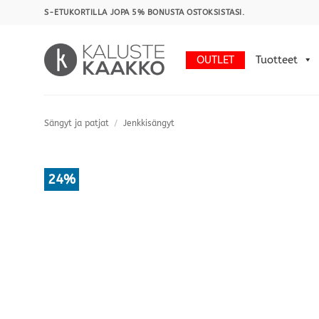
Skip
S-ETUKORTILLA JOPA 5% BONUSTA OSTOKSISTASI.
to
content
OUTLET
Tuotteet
Sängyt ja patjat
/
Jenkkisängyt
24%