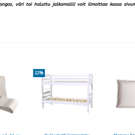
kangas, väri tai haluttu jalkamalli) voit ilmoittaa kassa siv
22%