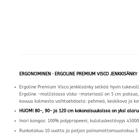
ERGONOMINEN · ERGOLINE PREMIUM VISCO JENKKISÄNKY
Ergoline Premium Visco jenkkisänky selkää hyvin tukeval
Ergoline -mallistossa visko -materiaali on 5 cm paksua, j
kovuus kolmesta vaihtoehdosta: pehmeä, keskikova ja ko
HUOM! 80-, 90- ja 120 cm kokonaisuuksissa on yksi alaru
Inari kangas: 100% polypropeeni, kulutuskestävyys 45000
Runkotakuu 10 vuotta ja patjan painumattomuustakuu 5 