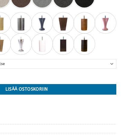
y · useita kokoja ja värejä määrä
LISÄÄ OSTOSKORIIN