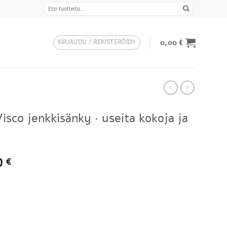
Etsi:
0,00
€
KIRJAUDU / REKISTERÖIDY
sco jenkkisänky · useita kokoja ja
Hintaluokka:
0
€
1090,00 €
-
2259,00 €