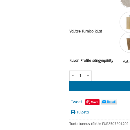
Valitse Furnico jalat
Kuvan Profile sängynpääty
Ergoline Premium Visco jenkkisänk
Tweet
Save
Tulosta
Tuotetunnus (SKU):
FUR2507201402