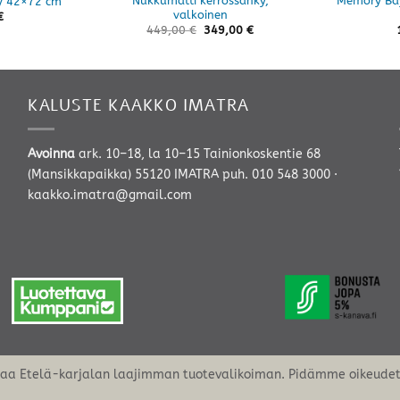
Nukkumatti kerrossänky,
Memory Bay
y 42×72 cm
valkoinen
€
449,00
€
349,00
€
KALUSTE KAAKKO IMATRA
Avoinna
ark. 10–18, la 10–15 Tainionkoskentie 68
(Mansikkapaikka) 55120 IMATRA
puh. 010 548 3000
·
kaakko.imatra@gmail.com
oaa Etelä-karjalan laajimman tuotevalikoiman. Pidämme oikeudet 