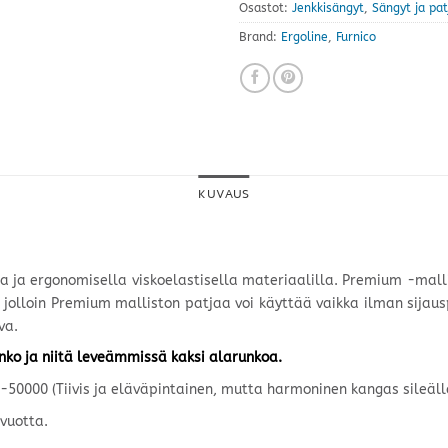
Osastot:
Jenkkisängyt
,
Sängyt ja pat
Brand:
Ergoline
,
Furnico
KUVAUS
la ja ergonomisella viskoelastisella materiaalilla. Premium -mal
olloin Premium malliston patjaa voi käyttää vaikka ilman sijauspat
va.
nko ja niitä leveämmissä kaksi alarunkoa.
-50000 (Tiivis ja eläväpintainen, mutta harmoninen kangas sileäll
vuotta.