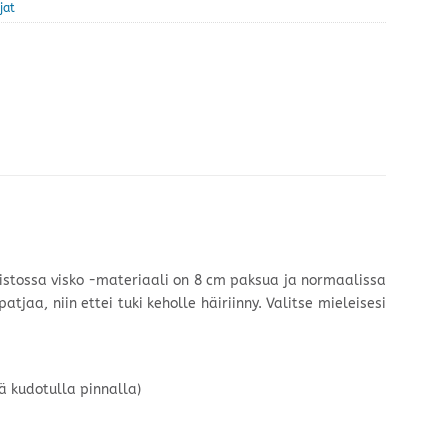
jat
listossa visko -materiaali on 8 cm paksua ja normaalissa
jaa, niin ettei tuki keholle häiriinny. Valitse mieleisesi
ä kudotulla pinnalla)