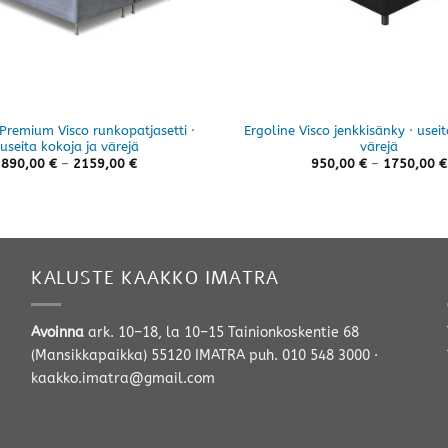
Premium Visco runkopatjasetti ·
Ergoline Visco jenkkisänky · useit
useita kokoja ja värejä
värejä
Hintaluokka:
890,00
€
–
2159,00
€
950,00
€
–
1750,00
€
890,00 €
-
2159,00 €
KALUSTE KAAKKO IMATRA
Avoinna
ark. 10–18, la 10–15 Tainionkoskentie 68
(Mansikkapaikka) 55120 IMATRA
puh. 010 548 3000
·
kaakko.imatra@gmail.com