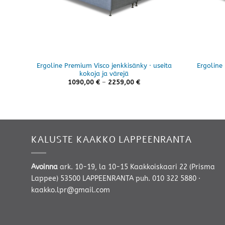
Ergoline Premium Visco jenkkisänky · useita
Ergoline 
kokoja ja värejä
Hintaluokka:
1090,00
€
–
2259,00
€
1090,00 €
-
2259,00 €
KALUSTE KAAKKO LAPPEENRANTA
Avoinna
ark. 10-19, la 10-15 Kaakkoiskaari 22 (Prisma
Lappee) 53500 LAPPEENRANTA
puh. 010 322 5880
·
kaakko.lpr@gmail.com