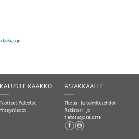
a kokoja ja
Hintaluokka:
950,00 €
-
1750,00 €
KALUSTE KAAKKO
ASIAKKAALLE
Tuotteet
Palvelut
Tilaus- ja toimitusehdot
Yhteystiedot
Rekisteri- ja
tietosuojaseloste