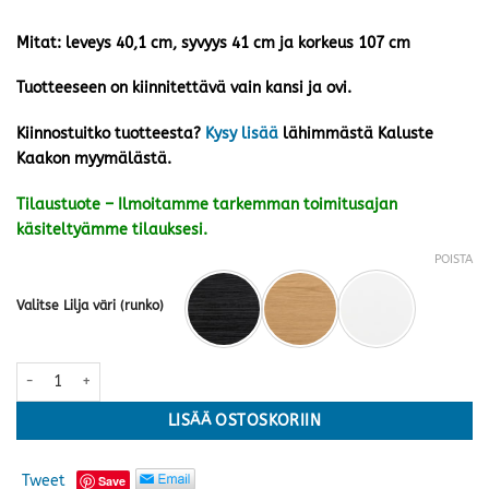
Mitat: leveys 40,1 cm, syvyys 41 cm ja korkeus 107 cm
Tuotteeseen on kiinnitettävä vain kansi ja ovi.
Kiinnostuitko tuotteesta?
Kysy lisää
lähimmästä Kaluste
Kaakon myymälästä.
Tilaustuote – Ilmoitamme tarkemman toimitusajan
käsiteltyämme tilauksesi.
POISTA
Valitse Lilja väri (runko)
Lilja vitriini nro 16, kirkas lasi · useita värejä määrä
LISÄÄ OSTOSKORIIN
Tweet
Save