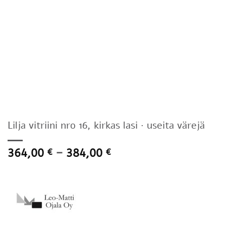
Lilja vitriini nro 16, kirkas lasi · useita värejä
Hintaluokka:
364,00
–
384,00
€
€
364,00 €
-
384,00 €