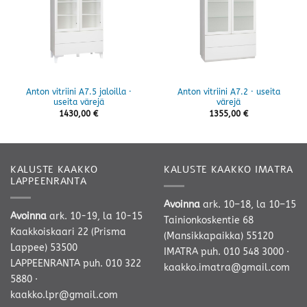
Anton vitriini A7.5 jaloilla ·
Anton vitriini A7.2 · useita
useita värejä
värejä
1430,00
€
1355,00
€
KALUSTE KAAKKO
KALUSTE KAAKKO IMATRA
LAPPEENRANTA
Avoinna
ark. 10–18, la 10–15
Avoinna
ark. 10-19, la 10-15
Tainionkoskentie 68
Kaakkoiskaari 22 (Prisma
(Mansikkapaikka) 55120
Lappee) 53500
IMATRA
puh. 010 548 3000
·
LAPPEENRANTA
puh. 010 322
kaakko.imatra@gmail.com
5880
·
kaakko.lpr@gmail.com