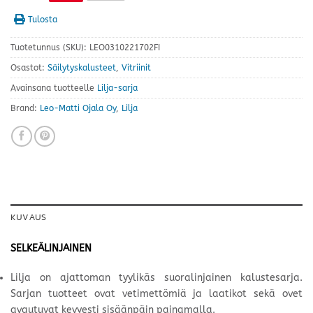
Tulosta
Tuotetunnus (SKU):
LEO0310221702FI
Osastot:
Säilytyskalusteet
,
Vitriinit
Avainsana tuotteelle
Lilja-sarja
Brand:
Leo-Matti Ojala Oy
,
Lilja
KUVAUS
SELKEÄLINJAINEN
Lilja on ajattoman tyylikäs suoralinjainen kalustesarja.
Sarjan tuotteet ovat vetimettömiä ja laatikot sekä ovet
avautuvat kevyesti sisäänpäin painamalla.