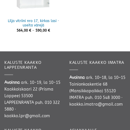
Lilja vitriini nro 17, kirkas lasi ·
useita värejä
Hintaluokka:
564,00
€
–
590,00
€
564,00 €
-
590,00 €
KALUSTE KAAKKO
KALUSTE KAAKKO IMATRA
LAPPEENRANTA
Avoinna
ark. 10–18, la 10–15
Avoinna
ark. 10-19, la 10-15
Tainionkoskentie 68
Kaakkoiskaari 22 (Prisma
(Mansikkapaikka) 55120
Lappee) 53500
IMATRA
puh. 010 548 3000
·
LAPPEENRANTA
puh. 010 322
kaakko.imatra@gmail.com
5880
·
kaakko.lpr@gmail.com