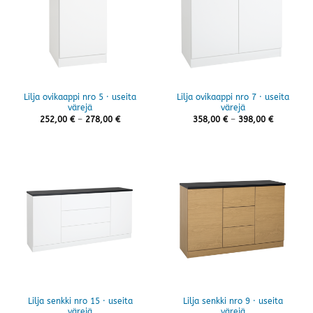
Lilja ovikaappi nro 5 · useita
Lilja ovikaappi nro 7 · useita
värejä
värejä
Hintaluokka:
Hintaluok
252,00
€
–
278,00
€
358,00
€
–
398,00
€
252,00 €
358,00 €
-
-
278,00 €
398,00 €
Lilja senkki nro 15 · useita
Lilja senkki nro 9 · useita
värejä
värejä