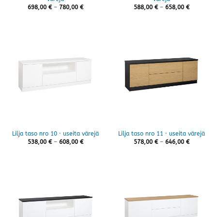
Hintaluokka:
Hintaluok
698,00
€
–
780,00
€
588,00
€
–
658,00
€
698,00 €
588,00 €
-
-
780,00 €
658,00 €
Lilja taso nro 10 · useita värejä
Lilja taso nro 11 · useita värejä
Hintaluokka:
Hintaluok
538,00
€
–
608,00
€
578,00
€
–
646,00
€
538,00 €
578,00 €
-
-
608,00 €
646,00 €