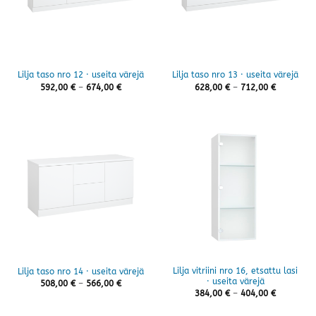
Lilja taso nro 12 · useita värejä
Lilja taso nro 13 · useita värejä
Hintaluokka:
Hintaluok
592,00
€
–
674,00
€
628,00
€
–
712,00
€
592,00 €
628,00 €
-
-
674,00 €
712,00 €
Lilja vitriini nro 16, etsattu lasi
Lilja taso nro 14 · useita värejä
· useita värejä
Hintaluokka:
508,00
€
–
566,00
€
508,00 €
Hintaluok
384,00
€
–
404,00
€
-
384,00 €
566,00 €
-