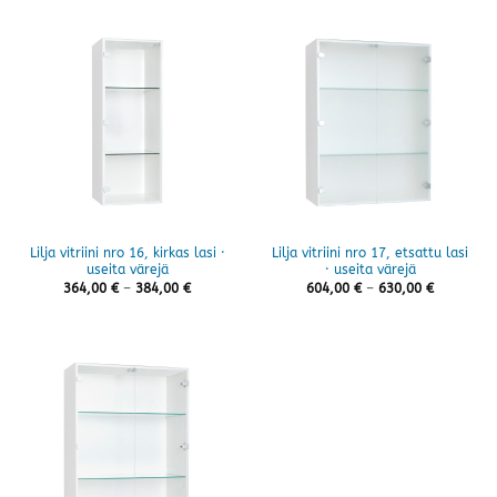
404,00 €
Lilja vitriini nro 16, kirkas lasi ·
Lilja vitriini nro 17, etsattu lasi
useita värejä
· useita värejä
Hintaluokka:
Hintaluok
364,00
€
–
384,00
€
604,00
€
–
630,00
€
364,00 €
604,00 €
-
-
384,00 €
630,00 €