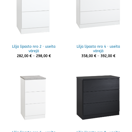
Lilja lipasto nro 2 · useita
Lilja lipasto nro 4 · useita
värejä
värejä
Hintaluokka:
Hintaluok
282,00
€
–
298,00
€
358,00
€
–
392,00
€
282,00 €
358,00 €
-
-
298,00 €
392,00 €