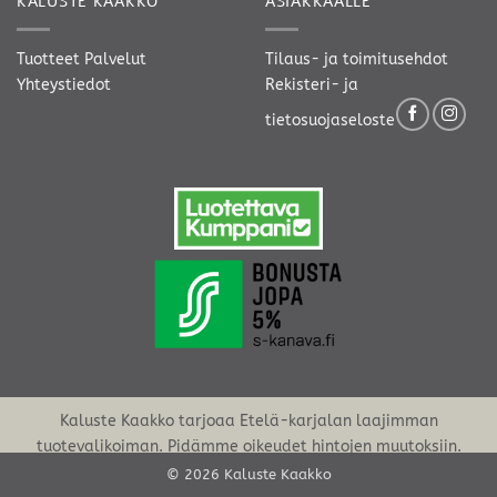
KALUSTE KAAKKO
ASIAKKAALLE
Tuotteet
Palvelut
Tilaus- ja toimitusehdot
Yhteystiedot
Rekisteri- ja
tietosuojaseloste
Kaluste Kaakko tarjoaa Etelä-karjalan laajimman
tuotevalikoiman. Pidämme oikeudet hintojen muutoksiin.
© 2026 Kaluste Kaakko