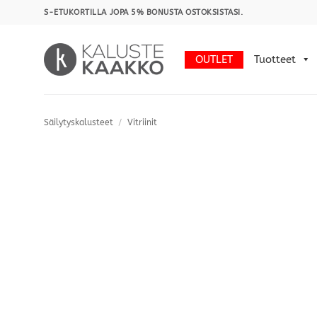
Skip
S-ETUKORTILLA JOPA 5% BONUSTA OSTOKSISTASI.
to
content
OUTLET
Tuotteet
Säilytyskalusteet
/
Vitriinit