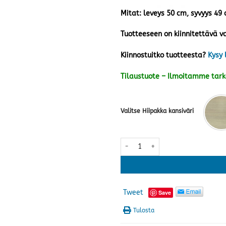
Mitat: leveys 50 cm, syvyys 49
Tuotteeseen on kiinnitettävä va
Kiinnostuitko tuotteesta?
Kysy 
Tilaustuote – Ilmoitamme tar
Valitse Hiipakka kansiväri
Anton vitriini A7.4 jaloilla · usei
Tweet
Save
Tulosta