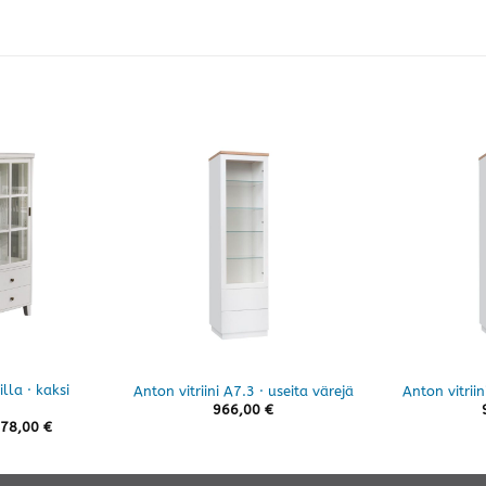
illa · kaksi
Anton vitriini A7.3 · useita värejä
Anton vitriin
966,00
€
Hintaluokka:
78,00
€
1225,00 €
-
1778,00 €