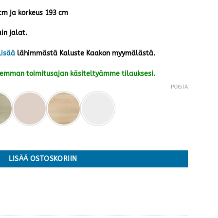
 cm ja korkeus 193 cm
in jalat.
lisää
lähimmästä Kaluste Kaakon myymälästä.
kemman toimitusajan käsiteltyämme tilauksesi.
POISTA
ta värejä määrä
LISÄÄ OSTOSKORIIN