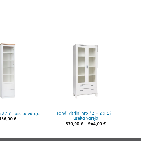
Fondi vitriini nro 42 + 2 x 14 ·
An
i A7.7 · useita värejä
useita värejä
966,00
€
Hintaluokka:
570,00
€
–
944,00
€
570,00 €
-
944,00 €