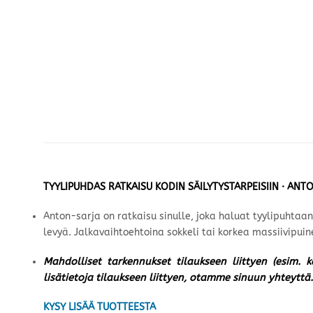
TYYLIPUHDAS RATKAISU KODIN SÄILYTYSTARPEISIIN · ANTON
Anton-sarja on ratkaisu sinulle, joka haluat tyylipuhtaa
levyä. Jalkavaihtoehtoina sokkeli tai korkea massiivipui
Mahdolliset tarkennukset tilaukseen liittyen (esim. 
lisätietoja tilaukseen liittyen, otamme sinuun yhteyttä.
KYSY LISÄÄ TUOTTEESTA