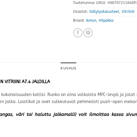
Tuotetunnus (SKU):
HII0707211640FI
Osastot:
Säilytyskalusteet
,
Vitriinit
Brand:
Anton
,
Hiipakka
KUVAUS
 VITRIINI A7.4 JALOILLA
n kokonaisuuden kotiisi. Runko on aina valkoista MFC-levyä ja jala
nen jalka. Laatikot ja ovet sulkeutuvat pehmeästi push-open mekan
kangas, väri tai haluttu jalkamalli) voit ilmoittaa kassa siv