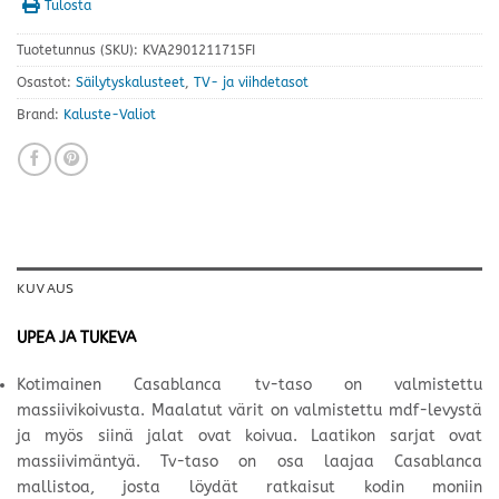
Tulosta
Tuotetunnus (SKU):
KVA2901211715FI
Osastot:
Säilytyskalusteet
,
TV- ja viihdetasot
Brand:
Kaluste-Valiot
KUVAUS
UPEA JA TUKEVA
Kotimainen Casablanca tv-taso on valmistettu
massiivikoivusta. Maalatut värit on valmistettu mdf-levystä
ja myös siinä jalat ovat koivua. Laatikon sarjat ovat
massiivimäntyä. Tv-taso on osa laajaa Casablanca
mallistoa, josta löydät ratkaisut kodin moniin