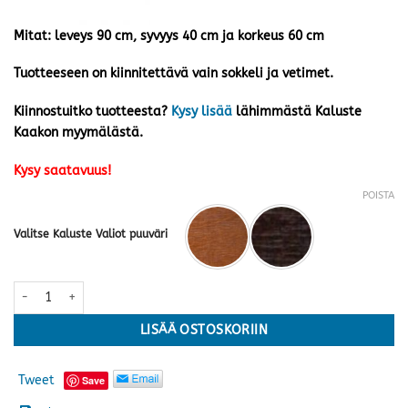
Mitat: leveys 90 cm, syvyys 40 cm ja korkeus 60 cm
Tuotteeseen on kiinnitettävä vain sokkeli ja vetimet.
Kiinnostuitko tuotteesta?
Kysy lisää
lähimmästä Kaluste
Kaakon myymälästä.
Kysy saatavuus!
POISTA
Valitse Kaluste Valiot puuväri
Casablanca tv-taso lasiovilla 90 · kaksi väriä määrä
LISÄÄ OSTOSKORIIN
Tweet
Save