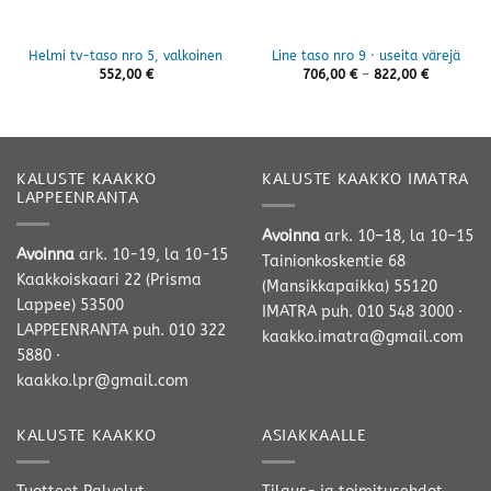
Helmi tv-taso nro 5, valkoinen
Line taso nro 9 · useita värejä
Hintaluok
552,00
€
706,00
€
–
822,00
€
706,00 €
-
822,00 €
KALUSTE KAAKKO
KALUSTE KAAKKO IMATRA
LAPPEENRANTA
Avoinna
ark. 10–18, la 10–15
Avoinna
ark. 10-19, la 10-15
Tainionkoskentie 68
Kaakkoiskaari 22 (Prisma
(Mansikkapaikka) 55120
Lappee) 53500
IMATRA
puh. 010 548 3000
·
LAPPEENRANTA
puh. 010 322
kaakko.imatra@gmail.com
5880
·
kaakko.lpr@gmail.com
KALUSTE KAAKKO
ASIAKKAALLE