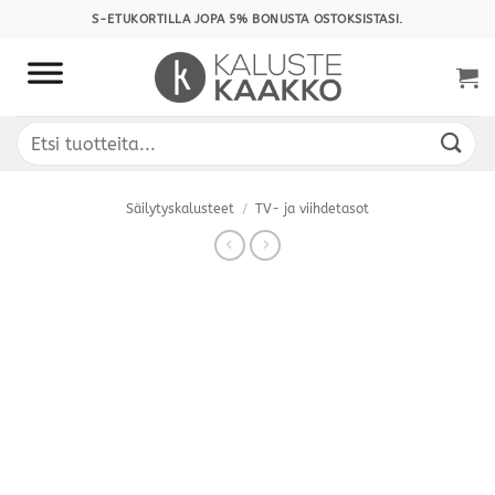
Skip
S-ETUKORTILLA JOPA 5% BONUSTA OSTOKSISTASI.
to
content
Etsi:
Säilytyskalusteet
/
TV- ja viihdetasot