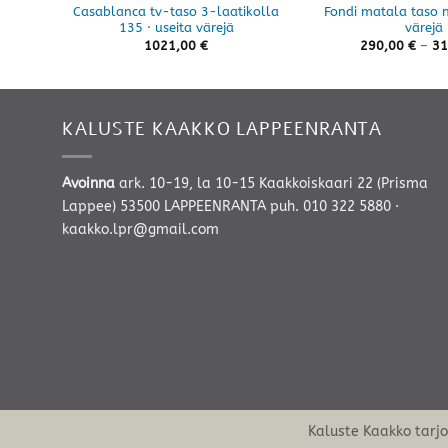
Casablanca tv-taso 3-laatikolla
Fondi matala taso n
135 · useita värejä
värejä
1021,00
€
290,00
€
–
31
KALUSTE KAAKKO LAPPEENRANTA
Avoinna
ark. 10-19, la 10-15 Kaakkoiskaari 22 (Prisma
Lappee) 53500 LAPPEENRANTA
puh. 010 322 5880
·
kaakko.lpr@gmail.com
Kaluste Kaakko tarj