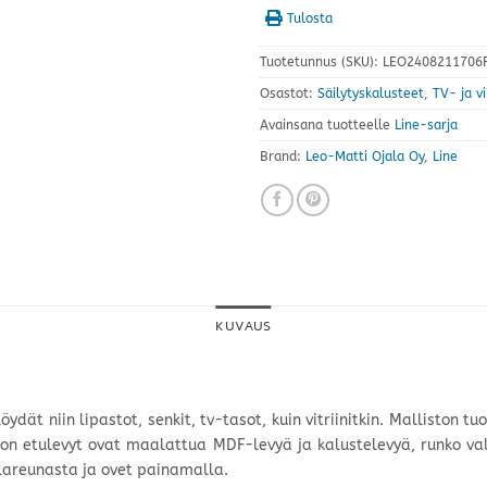
Tulosta
Tuotetunnus (SKU):
LEO2408211706F
Osastot:
Säilytyskalusteet
,
TV- ja v
Avainsana tuotteelle
Line-sarja
Brand:
Leo-Matti Ojala Oy
,
Line
KUVAUS
öydät niin lipastot, senkit, tv-tasot, kuin vitriinitkin. Malliston t
kon etulevyt ovat maalattua MDF-levyä ja kalustelevyä, runko val
alareunasta ja ovet painamalla.