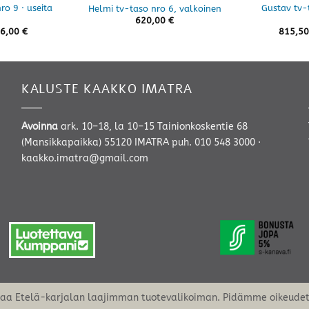
ro 9 · useita
Gustav tv-t
Helmi tv-taso nro 6, valkoinen
620,00
€
Hintaluokka:
6,00
€
815,5
290,00 €
-
316,00 €
KALUSTE KAAKKO IMATRA
Avoinna
ark. 10–18, la 10–15 Tainionkoskentie 68
(Mansikkapaikka) 55120 IMATRA
puh. 010 548 3000
·
kaakko.imatra@gmail.com
oaa Etelä-karjalan laajimman tuotevalikoiman. Pidämme oikeudet 