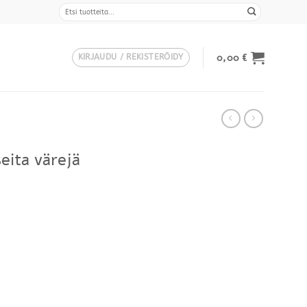
Etsi:
0,00
€
KIRJAUDU / REKISTERÖIDY
seita värejä
Hintaluokka:
730,00 €
-
846,00 €