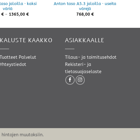
aso jaloilla · kaksi
Anton taso A5.3 jaloilla · useita
Fondi
väriä
värejä
Hintaluokka:
0
€
–
1365,00
€
768,00
€
815,50 €
-
1365,00 €
KALUSTE KAAKKO
ASIAKKAALLE
Tuotteet
Palvelut
Tilaus- ja toimitusehdot
Yhteystiedot
Rekisteri- ja
tietosuojaseloste
hintojen muutoksiin.