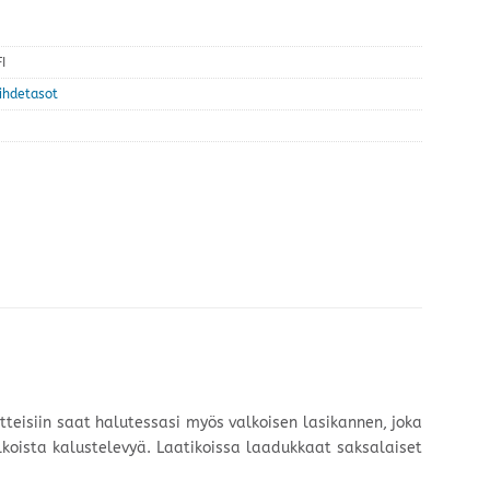
I
iihdetasot
uotteisiin saat halutessasi myös valkoisen lasikannen, joka
koista kalustelevyä. Laatikoissa laadukkaat saksalaiset