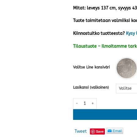
Mitat: leveys 137 cm, syvyys 4
Tuote toimitetaan valmiiksi ko
Kiinnostuitko tuotteesta?
Kysy 
Tilaustuote – Ilmoitamme tar
Valitse Line kansiväri
Lasikansi (valkoinen)
Line taso nro 11 · useita värejä 
Tweet
Save