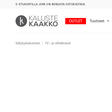
Skip
S-ETUKORTILLA JOPA 5% BONUSTA OSTOKSISTASI.
to
content
OUTLET
Tuotteet
Säilytyskalusteet
/
TV- ja viihdetasot