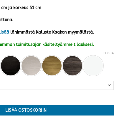
3 cm ja korkeus 51 cm
ottuna.
lisää
lähimmästä Kaluste Kaakon myymälästä.
kemman toimitusajan käsiteltyämme tilauksesi.
POISTA
määrä
LISÄÄ OSTOSKORIIN