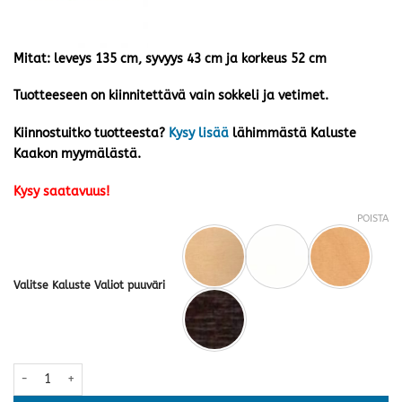
Mitat: leveys 135 cm, syvyys 43 cm ja korkeus 52 cm
Tuotteeseen on kiinnitettävä vain sokkeli ja vetimet.
Kiinnostuitko tuotteesta?
Kysy lisää
lähimmästä Kaluste
Kaakon myymälästä.
Kysy saatavuus!
POISTA
Valitse Kaluste Valiot puuväri
Casablanca tv-taso 3-laatikolla 135 · useita värejä määrä