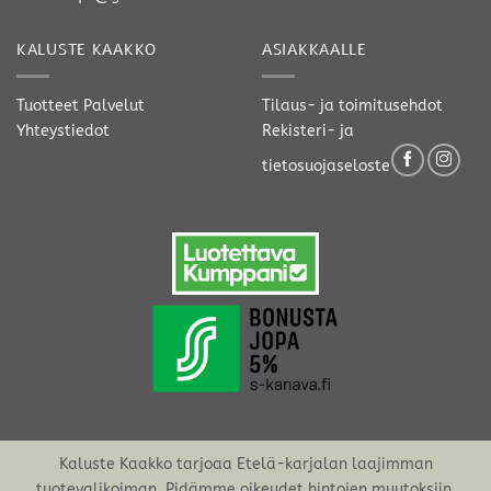
KALUSTE KAAKKO
ASIAKKAALLE
Tuotteet
Palvelut
Tilaus- ja toimitusehdot
Yhteystiedot
Rekisteri- ja
tietosuojaseloste
Kaluste Kaakko tarjoaa Etelä-karjalan laajimman
tuotevalikoiman. Pidämme oikeudet hintojen muutoksiin.