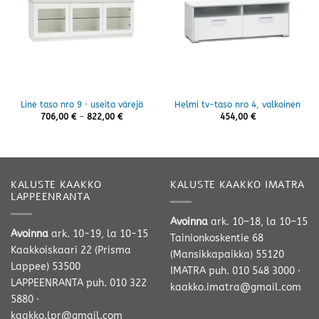
Line taso nro 9 · useita värejä
Helmi tv-taso nro 4, valkoinen
Hintaluokka:
706,00
€
–
822,00
€
454,00
€
706,00 €
-
822,00 €
KALUSTE KAAKKO
KALUSTE KAAKKO IMATRA
LAPPEENRANTA
Avoinna
ark. 10–18, la 10–15
Avoinna
ark. 10-19, la 10-15
Tainionkoskentie 68
Kaakkoiskaari 22 (Prisma
(Mansikkapaikka) 55120
Lappee) 53500
IMATRA
puh. 010 548 3000
·
LAPPEENRANTA
puh. 010 322
kaakko.imatra@gmail.com
5880
·
kaakko.lpr@gmail.com