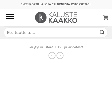
Skip
S-ETUKORTILLA JOPA 5% BONUSTA OSTOKSISTASI.
to
content
Etsi:
Säilytyskalusteet
/
TV- ja viihdetasot