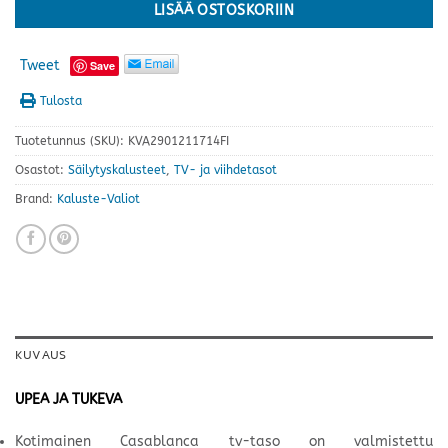
LISÄÄ OSTOSKORIIN
Tweet
Save
Tulosta
Tuotetunnus (SKU):
KVA2901211714FI
Osastot:
Säilytyskalusteet
,
TV- ja viihdetasot
Brand:
Kaluste-Valiot
KUVAUS
UPEA JA TUKEVA
Kotimainen Casablanca tv-taso on valmistettu