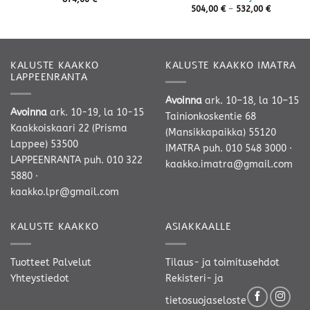
Hintaluok
504,00
€
–
532,00
€
504,00 €
-
532,00 €
KALUSTE KAAKKO
KALUSTE KAAKKO IMATRA
LAPPEENRANTA
Avoinna
ark. 10–18, la 10–15
Avoinna
ark. 10-19, la 10-15
Tainionkoskentie 68
Kaakkoiskaari 22 (Prisma
(Mansikkapaikka) 55120
Lappee) 53500
IMATRA
puh. 010 548 3000
·
LAPPEENRANTA
puh. 010 322
kaakko.imatra@gmail.com
5880
·
kaakko.lpr@gmail.com
KALUSTE KAAKKO
ASIAKKAALLE
Tuotteet
Palvelut
Tilaus- ja toimitusehdot
Yhteystiedot
Rekisteri- ja
tietosuojaseloste