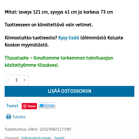
Mitat: leveys 121 cm, syvyys 41 cm ja korkeus 73 cm
Tuotteeseen on kiinnitettävä vain vetimet.
Kiinnostuitko tuotteesta?
Kysy lisää
lähimmästä Kaluste
Kaakon myymälästä.
Tilaustuote – Ilmoitamme tarkemman toimitusajan
käsiteltyämme tilauksesi.
Helmi senkki nro 18, valkoinen määrä
LISÄÄ OSTOSKORIIN
Tweet
Save
Tulosta
Tuotetunnus (SKU):
LEO2508211719FI
Osastot:
Säilytyskalusteet
,
Senkit