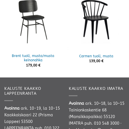
Brent tuoli, musta/musta
Carmen tuoli, musta
keinonahka
139,00
€
179,00
€
KALUSTE KAAKKO
KALUSTE KAAKKO IMATRA
LAPPEENRANTA
Avoinna
ark. 10–18, la 10–15
Avoinna
ark. 10-19, la 10-15
Tainionkoskentie 68
Kaakkoiskaari 22 (Prisma
(Mansikkapaikka) 55120
Lappee) 53500
IMATRA
puh. 010 548 3000
·
LAPPEENRANTA
puh. 010 322