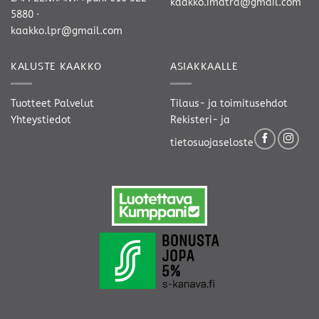
kaakko.imatra@gmail.com
5880
·
kaakko.lpr@gmail.com
KALUSTE KAAKKO
ASIAKKAALLE
Tuotteet
Palvelut
Tilaus- ja toimitusehdot
Yhteystiedot
Rekisteri- ja
tietosuojaseloste