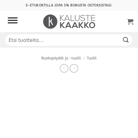
Skip
S-ETUKORTILLA JOPA 5% BONUSTA OSTOKSISTASI.
to
content
Etsi:
Ruokapöydät ja -tuolit
/
Tuolit