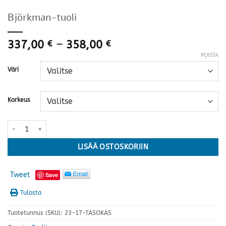
Björkman-tuoli
Hintaluokka:
337,00
–
358,00
€
€
337,00 €
POISTA
-
Väri
358,00 €
Korkeus
Björkman-tuoli määrä
LISÄÄ OSTOSKORIIN
Tweet
Save
Tulosta
Tuotetunnus (SKU):
23-17-TASOKAS