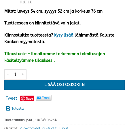
Mitat: leveys 54 cm, syvyys 52 cm ja korkeus 76 cm
Tuotteeseen on kiinnitettävä vain jalat.
Kiinnostuitko tuotteesta?
Kysy lisää
lähimmästä Kaluste
Kaakon myymälästä.
Tilaustuote – Ilmoitamme tarkemman toimitusajan
käsiteltyämme tilauksesi.
Carmen tuoli, ruskea määrä
LISÄÄ OSTOSKORIIN
Tweet
Save
Tulosta
Tuotetunnus (SKU):
ROW106234
Osastot:
Ruokapöydät ja -tuolit
,
Tuolit