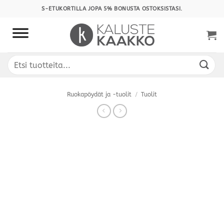
Skip
S-ETUKORTILLA JOPA 5% BONUSTA OSTOKSISTASI.
to
content
Etsi:
Ruokapöydät ja -tuolit
/
Tuolit