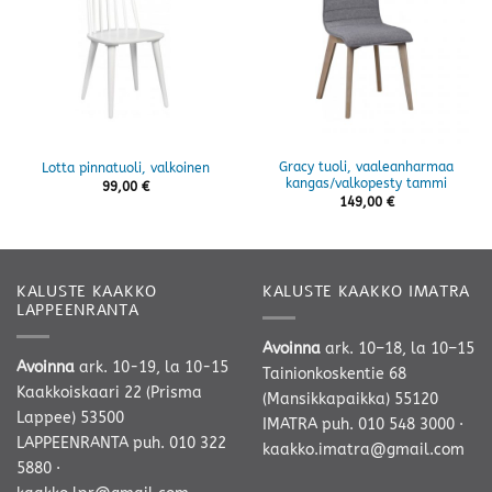
Gracy tuoli, vaaleanharmaa
Lotta pinnatuoli, valkoinen
kangas/valkopesty tammi
99,00
€
149,00
€
KALUSTE KAAKKO
KALUSTE KAAKKO IMATRA
LAPPEENRANTA
Avoinna
ark. 10–18, la 10–15
Avoinna
ark. 10-19, la 10-15
Tainionkoskentie 68
Kaakkoiskaari 22 (Prisma
(Mansikkapaikka) 55120
Lappee) 53500
IMATRA
puh. 010 548 3000
·
LAPPEENRANTA
puh. 010 322
kaakko.imatra@gmail.com
5880
·