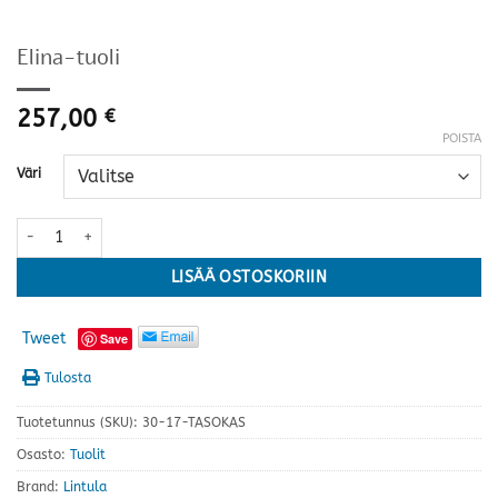
Elina-tuoli
257,00
€
POISTA
Väri
Elina-tuoli määrä
LISÄÄ OSTOSKORIIN
Tweet
Save
Tulosta
Tuotetunnus (SKU):
30-17-TASOKAS
Osasto:
Tuolit
Brand:
Lintula