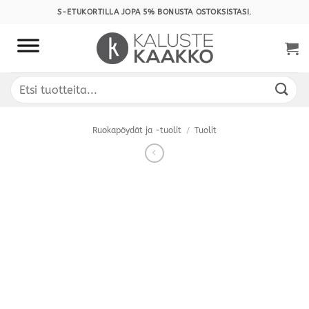
Skip
S-ETUKORTILLA JOPA 5% BONUSTA OSTOKSISTASI.
to
content
Etsi:
Ruokapöydät ja -tuolit
/
Tuolit