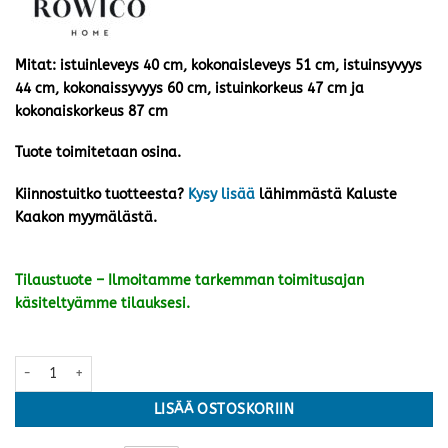
Mitat: istuinleveys 40 cm, kokonaisleveys 51 cm, istuinsyvyys
44 cm, kokonaissyvyys 60 cm, istuinkorkeus 47 cm ja
kokonaiskorkeus 87 cm
Tuote toimitetaan osina.
Kiinnostuitko tuotteesta?
Kysy lisää
lähimmästä Kaluste
Kaakon myymälästä.
Tilaustuote – Ilmoitamme tarkemman toimitusajan
käsiteltyämme tilauksesi.
Alison tuoli pyörivä, beige nahka/ruskea tammijalka määrä
LISÄÄ OSTOSKORIIN