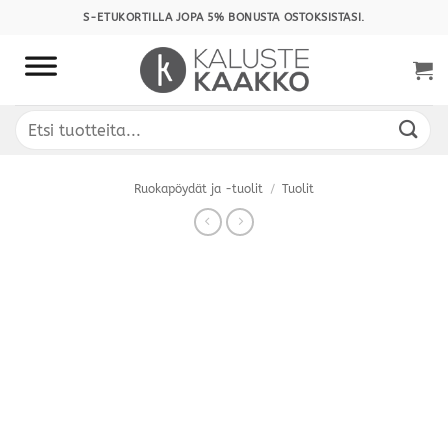
Skip
S-ETUKORTILLA JOPA 5% BONUSTA OSTOKSISTASI.
to
content
Etsi:
Ruokapöydät ja -tuolit
/
Tuolit