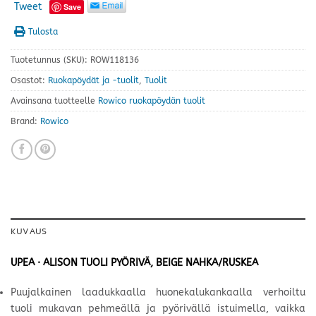
Tweet
Save
Tulosta
Tuotetunnus (SKU):
ROW118136
Osastot:
Ruokapöydät ja -tuolit
,
Tuolit
Avainsana tuotteelle
Rowico ruokapöydän tuolit
Brand:
Rowico
KUVAUS
UPEA · ALISON TUOLI PYÖRIVÄ, BEIGE NAHKA/RUSKEA
Puujalkainen laadukkaalla huonekalukankaalla verhoiltu
tuoli mukavan pehmeällä ja pyörivällä istuimella, vaikka