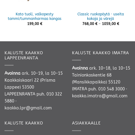
Kato tuoli, valkopesty
Classic ruokapöytä · useita
tammi/tummanharmaa kangas
kokoja ja värejä
Hintaluok
199,00
€
768,00
€
–
1059,00
€
768,00 €
-
1059,00 
KALUSTE KAAKKO
KALUSTE KAAKKO IMATRA
LAPPEENRANTA
Avoinna
ark. 10–18, la 10–15
Avoinna
ark. 10-19, la 10-15
Tainionkoskentie 68
Kaakkoiskaari 22 (Prisma
(Mansikkapaikka) 55120
Lappee) 53500
IMATRA
puh. 010 548 3000
·
LAPPEENRANTA
puh. 010 322
kaakko.imatra@gmail.com
5880
·
kaakko.lpr@gmail.com
KALUSTE KAAKKO
ASIAKKAALLE