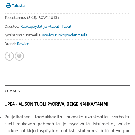
Tulosta
Tuotetunnus (SKU):
ROW118134
Osastot:
Ruokapöydät ja -tuolit
,
Tuolit
Avainsana tuotteelle
Rowico ruokapöydän tuolit
Brand:
Rowico
KUVAUS
UPEA · ALISON TUOLI PYÖRIVÄ, BEIGE NAHKA/TAMMI
Puujalkainen laadukkaalla huonekalukankaalla verhoiltu
tuoli mukavan pehmeällä ja pyörivällä istuimella, vaikka
ruoka- tai kirjoituspöydän tuoliksi. Istuimen sisällä oleva puu