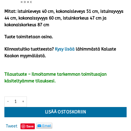
Mitat: istuinleveys 40 cm, kokonaisleveys 51 cm, istuinsyvyys
44 cm, kokonaissyvyys 60 cm, istuinkorkeus 47 cm ja
kokonaiskorkeus 87 cm
Tuote toimitetaan osina.
Kiinnostuitko tuotteesta?
Kysy lisää
lähimmästä Kaluste
Kaakon myymälästä.
Tilaustuote – Ilmoitamme tarkemman toimitusajan
käsiteltyämme tilauksesi.
Alison tuoli pyörivä, beige nahka/tammijalka määrä
LISÄÄ OSTOSKORIIN
Tweet
Save