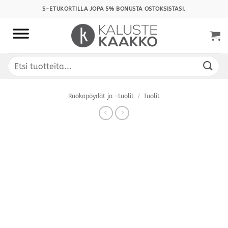
Skip
S-ETUKORTILLA JOPA 5% BONUSTA OSTOKSISTASI.
to
content
Etsi:
Ruokapöydät ja -tuolit
/
Tuolit