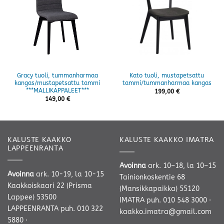
Gracy tuoli, tummanharmaa
Kato tuoli, mustapetsattu
kangas/mustapetsattu tammi
tammi/tummanharmaa kangas
***MALLIKAPPALEET***
199,00
€
149,00
€
KALUSTE KAAKKO
KALUSTE KAAKKO IMATRA
LAPPEENRANTA
Avoinna
ark. 10–18, la 10–15
Avoinna
ark. 10-19, la 10-15
Tainionkoskentie 68
Kaakkoiskaari 22 (Prisma
(Mansikkapaikka) 55120
Lappee) 53500
IMATRA
puh. 010 548 3000
·
LAPPEENRANTA
puh. 010 322
kaakko.imatra@gmail.com
5880
·