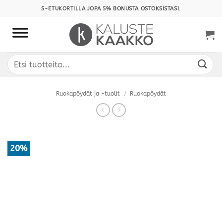
Skip
S-ETUKORTILLA JOPA 5% BONUSTA OSTOKSISTASI.
to
content
Etsi:
Ruokapöydät ja -tuolit
/
Ruokapöydät
20%