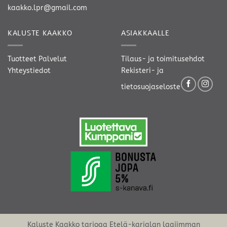
kaakko.lpr@gmail.com
KALUSTE KAAKKO
ASIAKKAALLE
Tuotteet
Palvelut
Tilaus- ja toimitusehdot
Yhteystiedot
Rekisteri- ja
tietosuojaseloste
Kaluste Kaakko tarjoaa Etelä-karjalan laajimman