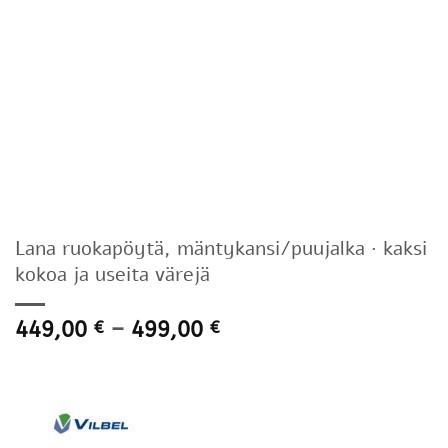
Lana ruokapöytä, mäntykansi/puujalka · kaksi
kokoa ja useita värejä
Hintaluokka:
449,00
–
499,00
€
€
449,00 €
-
499,00 €