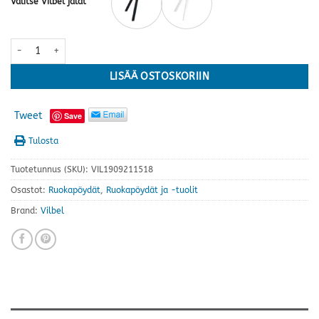
Valitse Vilbel jalat
Lana ruokapöytä, mäntykansi/puujalka · kaksi kokoa ja useita värej
LISÄÄ OSTOSKORIIN
Tweet
Save
Tulosta
Tuotetunnus (SKU):
VIL1909211518
Osastot:
Ruokapöydät
,
Ruokapöydät ja -tuolit
Brand:
Vilbel