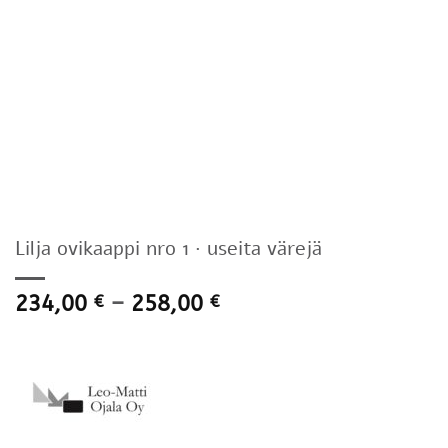
Lilja ovikaappi nro 1 · useita värejä
Hintaluokka:
234,00
–
258,00
€
€
234,00 €
-
258,00 €