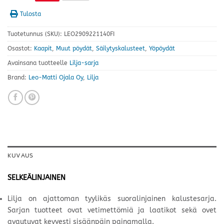
Tulosta
Tuotetunnus (SKU):
LEO2909221140FI
Osastot:
Kaapit
,
Muut pöydät
,
Säilytyskalusteet
,
Yöpöydät
Avainsana tuotteelle
Lilja-sarja
Brand:
Leo-Matti Ojala Oy
,
Lilja
KUVAUS
SELKEÄLINJAINEN
Lilja on ajattoman tyylikäs suoralinjainen kalustesarja.
Sarjan tuotteet ovat vetimettömiä ja laatikot sekä ovet
avautuvat kevyesti sisäänpäin painamalla.