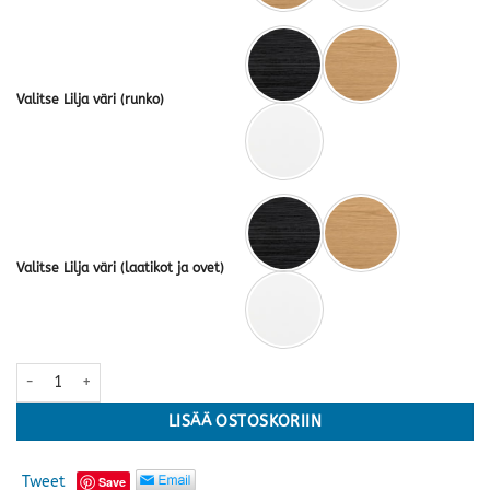
Valitse Lilja väri (runko)
Valitse Lilja väri (laatikot ja ovet)
Lilja ovikaappi nro 1 · useita värejä määrä
LISÄÄ OSTOSKORIIN
Tweet
Save