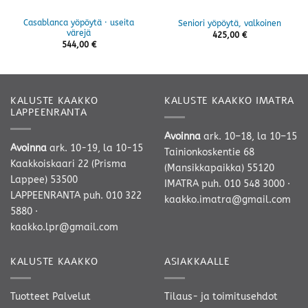
Casablanca yöpöytä · useita
Seniori yöpöytä, valkoinen
värejä
425,00
€
544,00
€
KALUSTE KAAKKO
KALUSTE KAAKKO IMATRA
LAPPEENRANTA
Avoinna
ark. 10–18, la 10–15
Avoinna
ark. 10-19, la 10-15
Tainionkoskentie 68
Kaakkoiskaari 22 (Prisma
(Mansikkapaikka) 55120
Lappee) 53500
IMATRA
puh. 010 548 3000
·
LAPPEENRANTA
puh. 010 322
kaakko.imatra@gmail.com
5880
·
kaakko.lpr@gmail.com
KALUSTE KAAKKO
ASIAKKAALLE
Tuotteet
Palvelut
Tilaus- ja toimitusehdot