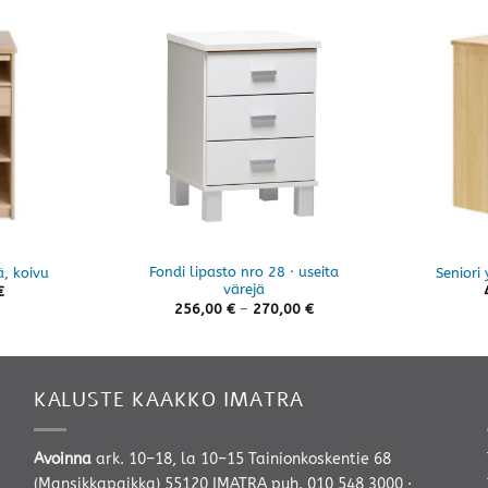
Fondi lipasto nro 28 · useita
ä, koivu
Seniori
värejä
€
Hintaluokka:
256,00
€
–
270,00
€
256,00 €
-
270,00 €
KALUSTE KAAKKO IMATRA
Avoinna
ark. 10–18, la 10–15 Tainionkoskentie 68
(Mansikkapaikka) 55120 IMATRA
puh. 010 548 3000
·