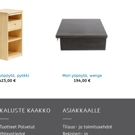
Not
 yöpöytä, pyökki
Mori yöpöytä, wenge
425,00
€
194,00
€
KALUSTE KAAKKO
ASIAKKAALLE
Tuotteet
Palvelut
Tilaus- ja toimitusehdot
Yhteystiedot
Rekisteri- ja