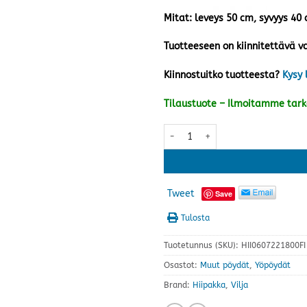
Mitat: leveys 50 cm, syvyys 40
Tuotteeseen on kiinnitettävä va
Kiinnostuitko tuotteesta?
Kysy 
Tilaustuote – Ilmoitamme tar
Vilja yöpöytä V7.2, valkoinen mä
Tweet
Save
Tulosta
Tuotetunnus (SKU):
HII0607221800FI
Osastot:
Muut pöydät
,
Yöpöydät
Brand:
Hiipakka
,
Vilja