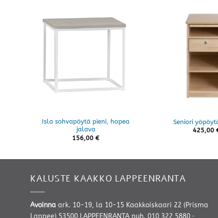
Isla sohvapöytä pieni, hopea
Seniori yöpöyt
jalava
425,00
156,00
€
KALUSTE KAAKKO LAPPEENRANTA
Avoinna
ark. 10-19, la 10-15 Kaakkoiskaari 22 (Prisma
Lappee) 53500 LAPPEENRANTA
puh. 010 322 5880
·