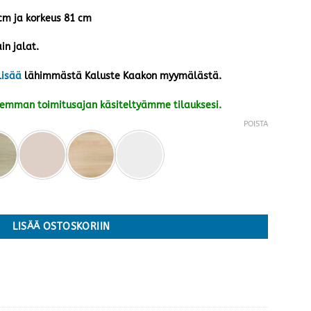
 cm ja korkeus 81 cm
in jalat.
lisää
lähimmästä Kaluste Kaakon myymälästä.
kemman toimitusajan käsiteltyämme tilauksesi.
POISTA
ta värejä määrä
LISÄÄ OSTOSKORIIN