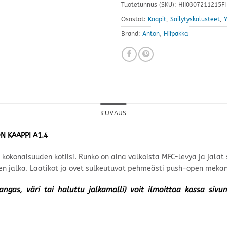
Tuotetunnus (SKU):
HII0307211215FI
Osastot:
Kaapit
,
Säilytyskalusteet
,
Brand:
Anton
,
Hiipakka
KUVAUS
N KAAPPI A1.4
n kokonaisuuden kotiisi. Runko on aina valkoista MFC-levyä ja jala
nen jalka. Laatikot ja ovet sulkeutuvat pehmeästi push-open mekan
kangas, väri tai haluttu jalkamalli) voit ilmoittaa kassa siv