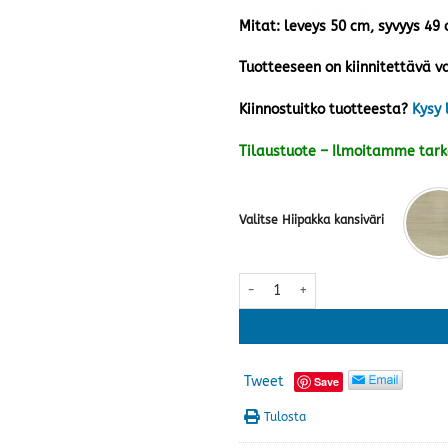
Mitat: leveys 50 cm, syvyys 49
Tuotteeseen on kiinnitettävä va
Kiinnostuitko tuotteesta?
Kysy 
Tilaustuote – Ilmoitamme tar
Valitse Hiipakka kansiväri
Anton kaappi A1.4 jaloilla · usei
Tweet
Save
Tulosta