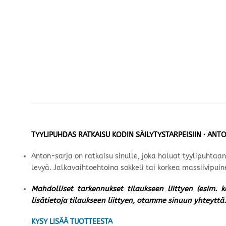
TYYLIPUHDAS RATKAISU KODIN SÄILYTYSTARPEISIIN · ANTO
Anton-sarja on ratkaisu sinulle, joka haluat tyylipuhtaa
levyä. Jalkavaihtoehtoina sokkeli tai korkea massiivipui
Mahdolliset tarkennukset tilaukseen liittyen (esim. 
lisätietoja tilaukseen liittyen, otamme sinuun yhteyttä.
KYSY LISÄÄ TUOTTEESTA