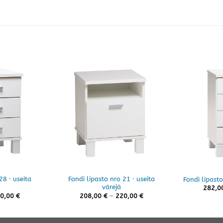
28 · useita
Fondi lipasto nro 21 · useita
Fondi lipasto
värejä
282,0
Hintaluokka:
Hintaluokka:
0,00
€
208,00
€
–
220,00
€
256,00 €
208,00 €
-
-
270,00 €
220,00 €