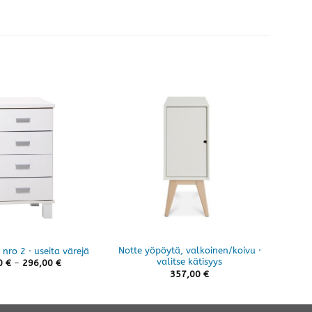
Notte yöpöytä, valkoinen/koivu ·
 nro 2 · useita värejä
Mona
valitse kätisyys
Hintaluokka:
0
€
–
296,00
€
282,00 €
357,00
€
-
296,00 €