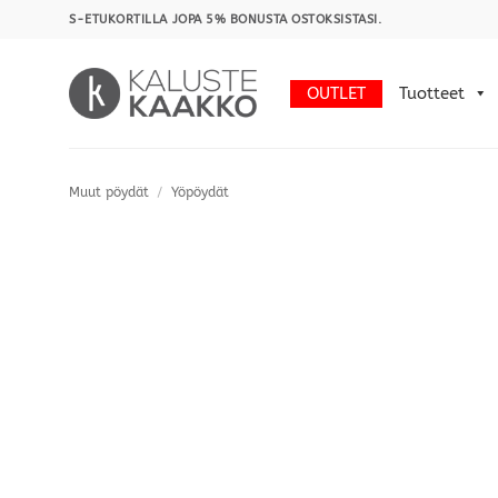
Skip
S-ETUKORTILLA JOPA 5% BONUSTA OSTOKSISTASI.
to
content
OUTLET
Tuotteet
Muut pöydät
/
Yöpöydät