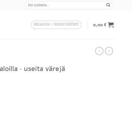
Etsi:
0,00
€
KIRJAUDU / REKISTERÖIDY
loilla · useita värejä