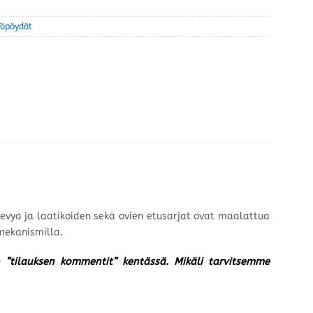
Yöpöydät
-levyä ja laatikoiden sekä ovien etusarjat ovat maalattua
mekanismilla.
un ”tilauksen kommentit” kentässä. Mikäli tarvitsemme