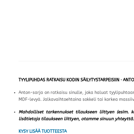
TYYLIPUHDAS RATKAISU KODIN SÄILYTYSTARPEISIIN · ANTO
Anton-sarja on ratkaisu sinulle, joka haluat tyylipuhtaa
MDF-levyä. Jalkavaihtoehtoina sokkeli tai korkea massii
Mahdolliset tarkennukset tilaukseen liittyen (esim. 
lisätietoja tilaukseen liittyen, otamme sinuun yhteyttä.
KYSY LISÄÄ TUOTTEESTA