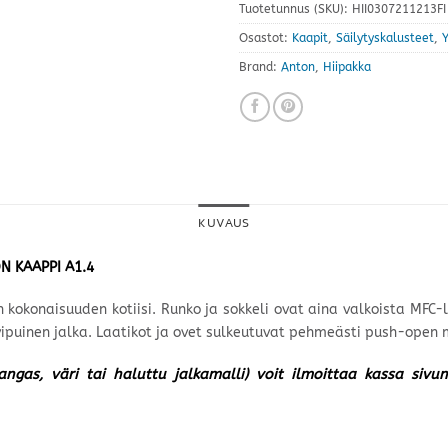
Tuotetunnus (SKU):
HII0307211213FI
Osastot:
Kaapit
,
Säilytyskalusteet
,
Brand:
Anton
,
Hiipakka
KUVAUS
N KAAPPI A1.4
n kokonaisuuden kotiisi. Runko ja sokkeli ovat aina valkoista MFC
vipuinen jalka. Laatikot ja ovet sulkeutuvat pehmeästi push-open 
kangas, väri tai haluttu jalkamalli) voit ilmoittaa kassa siv