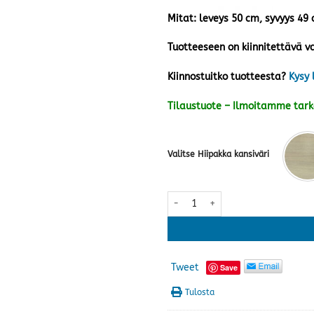
Mitat: leveys 50 cm, syvyys 49
Tuotteeseen on kiinnitettävä va
Kiinnostuitko tuotteesta?
Kysy 
Tilaustuote – Ilmoitamme tar
Valitse Hiipakka kansiväri
Anton kaappi A1.4 · useita värej
Tweet
Save
Tulosta