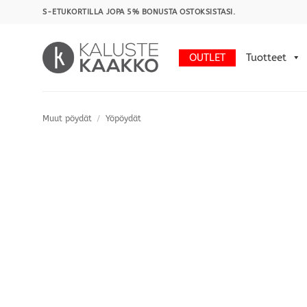
Skip
S-ETUKORTILLA JOPA 5% BONUSTA OSTOKSISTASI.
to
content
OUTLET
Tuotteet
Muut pöydät
/
Yöpöydät