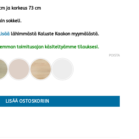
 cm ja korkeus 73 cm
in sokkeli.
lisää
lähimmästä Kaluste Kaakon myymälästä.
kemman toimitusajan käsiteltyämme tilauksesi.
POISTA
ä määrä
LISÄÄ OSTOSKORIIN