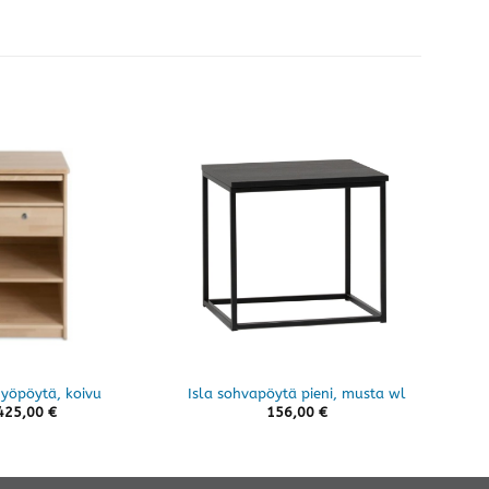
 yöpöytä, koivu
Isla sohvapöytä pieni, musta wl
Fondi
425,00
€
156,00
€