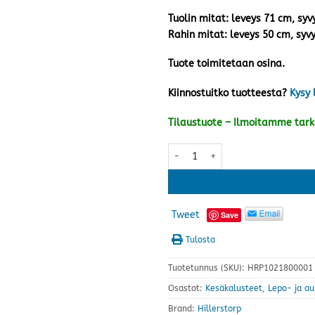
Tuolin mitat: leveys 71 cm, sy
Rahin mitat: leveys 50 cm, syv
Tuote toimitetaan osina.
Kiinnostuitko tuotteesta?
Kysy 
Tilaustuote – Ilmoitamme tar
Tennessee kansituoli, punainen 
Tweet
Save
Tulosta
Tuotetunnus (SKU):
HRP1021800001
Osastot:
Kesäkalusteet
,
Lepo- ja au
Brand:
Hillerstorp