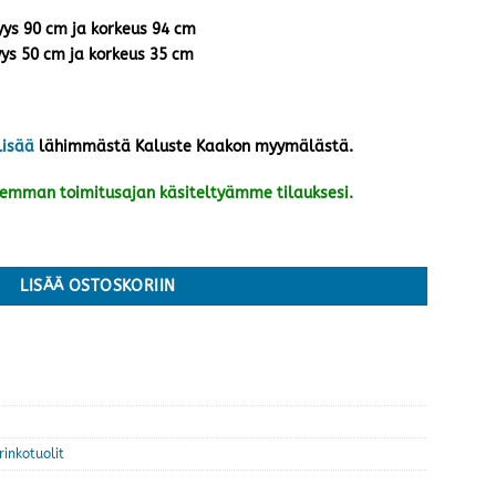
vyys 90 cm ja korkeus 94 cm
yys 50 cm ja korkeus 35 cm
lisää
lähimmästä Kaluste Kaakon myymälästä.
kemman toimitusajan käsiteltyämme tilauksesi.
määrä
LISÄÄ OSTOSKORIIN
rinkotuolit