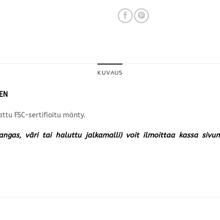
KUVAUS
NEN
ttu FSC-sertifioitu mänty.
kangas, väri tai haluttu jalkamalli) voit ilmoittaa kassa siv