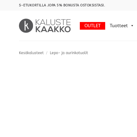
Skip
S-ETUKORTILLA JOPA 5% BONUSTA OSTOKSISTASI.
to
content
OUTLET
Tuotteet
Kesäkalusteet
/
Lepo- ja aurinkotuolit