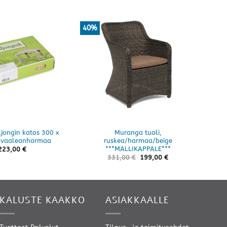
40%
ljongin katos 300 x
Muranga tuoli,
 vaaleanharmaa
ruskea/harmaa/beige
***MALLIKAPPALE***
223,00
€
331,00
€
199,00
€
KALUSTE KAAKKO
ASIAKKAALLE