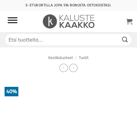
Skip
S-ETUKORTILLA JOPA 5% BONUSTA OSTOKSISTASI.
to
content
Etsi:
Kesäkalusteet
/
Tuolit
40%