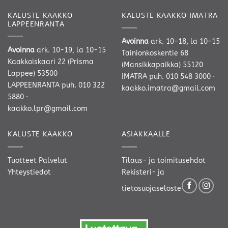
KALUSTE KAAKKO
KALUSTE KAAKKO IMATRA
LAPPEENRANTA
Avoinna
ark. 10–18, la 10–15
Avoinna
ark. 10-19, la 10-15
Tainionkoskentie 68
Kaakkoiskaari 22 (Prisma
(Mansikkapaikka) 55120
Lappee) 53500
IMATRA
puh. 010 548 3000
·
LAPPEENRANTA
puh. 010 322
kaakko.imatra@gmail.com
5880
·
kaakko.lpr@gmail.com
KALUSTE KAAKKO
ASIAKKAALLE
Tuotteet
Palvelut
Tilaus- ja toimitusehdot
Yhteystiedot
Rekisteri- ja
tietosuojaseloste