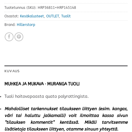
Tuotetunnus (SKU):
HRP36811+HRP145148
Osastot:
Kesäkalusteet
,
OUTLET
,
Tuolit
Brand:
Hillerstorp
KUVAUS
MUHKEA JA MUKAVA · MURANGA TUOLI
Tuoli hoitovapaasta quato polyrottingista.
Mahdolliset tarkennukset tilaukseen liittyen (esim. kangas,
väri tai haluttu jalkamalli) voit ilmoittaa kassa sivun
”tilauksen kommentit” kentässä. Mikäli tarvitsemme
lisätietoja tilaukseen liittyen, otamme sinuun yhteyttä.