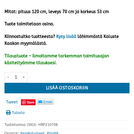
Mitat: pituus 120 cm, leveys 70 cm ja korkeus 53 cm
Tuote toimitetaan osina.
Kiinnostuitko tuotteesta?
Kysy lisää
lähimmästä Kaluste
Kaakon myymälästä.
Tilaustuote – Ilmoitamme tarkemman toimitusajan
käsiteltyämme tilauksesi.
Stoltö sohvapöytä, hurrikaani harmaa määrä
LISÄÄ OSTOSKORIIN
Tweet
Save
Tulosta
Tuotetunnus (SKU):
HRP210708
Osastot:
Kesäkalusteet
,
Pöydät