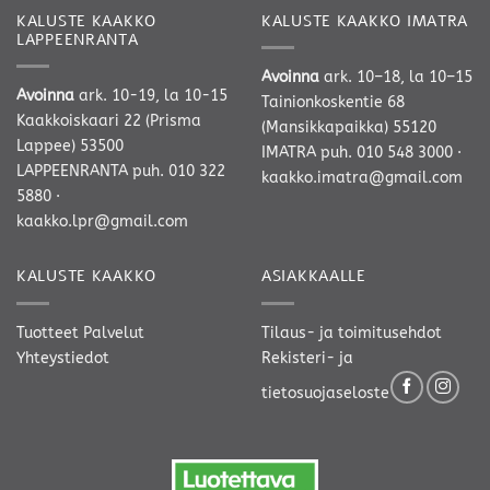
KALUSTE KAAKKO
KALUSTE KAAKKO IMATRA
LAPPEENRANTA
Avoinna
ark. 10–18, la 10–15
Avoinna
ark. 10-19, la 10-15
Tainionkoskentie 68
Kaakkoiskaari 22 (Prisma
(Mansikkapaikka) 55120
Lappee) 53500
IMATRA
puh. 010 548 3000
·
LAPPEENRANTA
puh. 010 322
kaakko.imatra@gmail.com
5880
·
kaakko.lpr@gmail.com
KALUSTE KAAKKO
ASIAKKAALLE
Tuotteet
Palvelut
Tilaus- ja toimitusehdot
Yhteystiedot
Rekisteri- ja
tietosuojaseloste