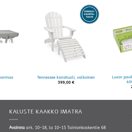
Luxor pavi
 harmaa
Tennessee kansituoli, valkoinen
40
399,00
€
KALUSTE KAAKKO IMATRA
Avoinna
ark. 10–18, la 10–15 Tainionkoskentie 68