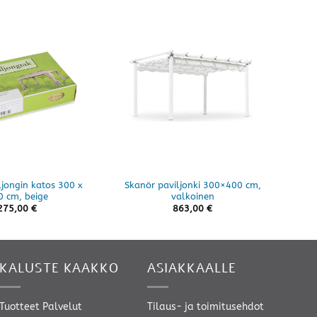
47%
ljongin katos 300 x
Skanör paviljonki 300×400 cm,
Out
0 cm, beige
valkoinen
275,00
€
863,00
€
KALUSTE KAAKKO
ASIAKKAALLE
Tuotteet
Palvelut
Tilaus- ja toimitusehdot