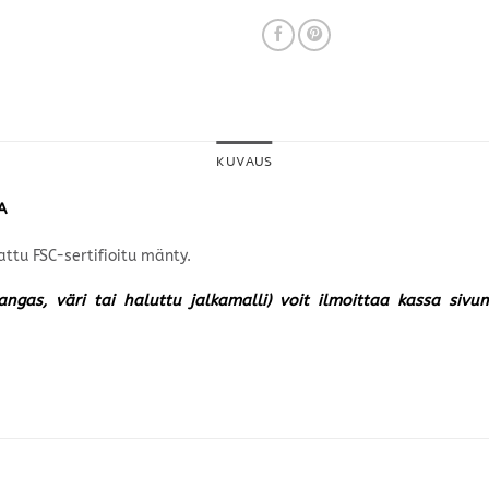
KUVAUS
A
ttu FSC-sertifioitu mänty.
kangas, väri tai haluttu jalkamalli) voit ilmoittaa kassa siv