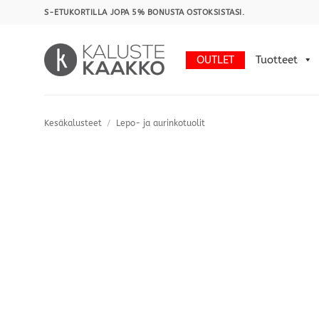
Skip
S-ETUKORTILLA JOPA 5% BONUSTA OSTOKSISTASI.
to
content
OUTLET
Tuotteet
Kesäkalusteet
/
Lepo- ja aurinkotuolit