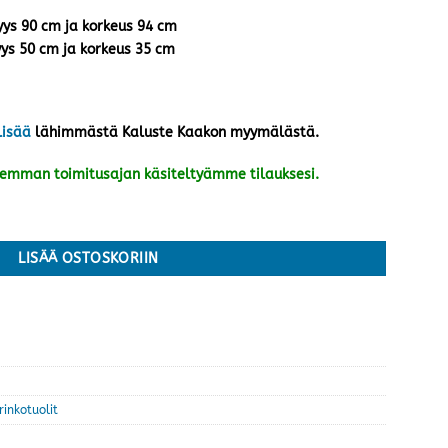
vyys 90 cm ja korkeus 94 cm
yys 50 cm ja korkeus 35 cm
lisää
lähimmästä Kaluste Kaakon myymälästä.
kemman toimitusajan käsiteltyämme tilauksesi.
ärä
LISÄÄ OSTOSKORIIN
rinkotuolit