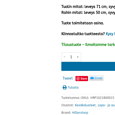
Tuolin mitat: leveys 71 cm, sy
Rahin mitat: leveys 50 cm, syv
Tuote toimitetaan osina.
Kiinnostuitko tuotteesta?
Kysy 
Tilaustuote – Ilmoitamme tar
Tennessee kansituoli, harmaa mä
Tweet
Save
Tulosta
Tuotetunnus (SKU):
HRP1021800015
Osastot:
Kesäkalusteet
,
Lepo- ja au
Brand:
Hillerstorp