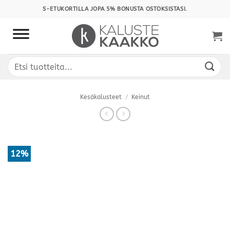
Skip
S-ETUKORTILLA JOPA 5% BONUSTA OSTOKSISTASI.
to
content
Etsi:
Kesäkalusteet
/
Keinut
12%