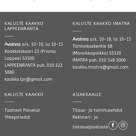
159,00 €
-
208,00 €
KALUSTE KAAKKO
KALUSTE KAAKKO IMATRA
LAPPEENRANTA
Avoinna
ark. 10–18, la 10–15
Avoinna
ark. 10-19, la 10-15
Tainionkoskentie 68
Kaakkoiskaari 22 (Prisma
(Mansikkapaikka) 55120
Lappee) 53500
IMATRA
puh. 010 548 3000
·
LAPPEENRANTA
puh. 010 322
kaakko.imatra@gmail.com
5880
·
kaakko.lpr@gmail.com
KALUSTE KAAKKO
ASIAKKAALLE
Tuotteet
Palvelut
Tilaus- ja toimitusehdot
Yhteystiedot
Rekisteri- ja
tietosuojaseloste