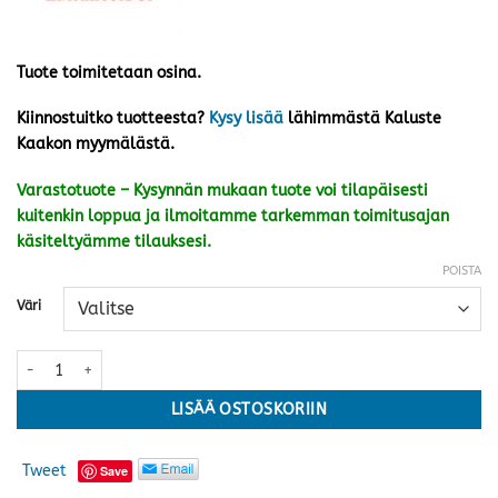
Tuote toimitetaan osina.
Kiinnostuitko tuotteesta?
Kysy lisää
lähimmästä Kaluste
Kaakon myymälästä.
Varastotuote – Kysynnän mukaan tuote voi tilapäisesti
kuitenkin loppua ja ilmoitamme tarkemman toimitusajan
käsiteltyämme tilauksesi.
POISTA
Väri
Noora keinun puu/huopakatos ***LOPPUERÄ*** määrä
LISÄÄ OSTOSKORIIN
Tweet
Save