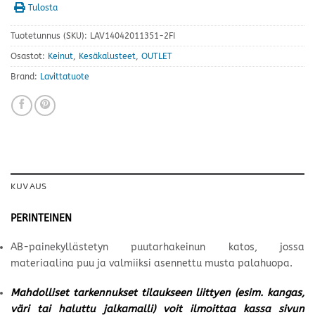
Tulosta
Tuotetunnus (SKU):
LAV14042011351-2FI
Osastot:
Keinut
,
Kesäkalusteet
,
OUTLET
Brand:
Lavittatuote
KUVAUS
PERINTEINEN
AB-painekyllästetyn puutarhakeinun katos, jossa
materiaalina puu ja valmiiksi asennettu musta palahuopa.
Mahdolliset tarkennukset tilaukseen liittyen (esim. kangas,
väri tai haluttu jalkamalli) voit ilmoittaa kassa sivun