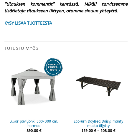
”tilauksen kommentit” kentässä. Mikäli tarvitsemme
lisätietoja tilaukseen liittyen, otamme sinuun yhteyttä.
KYSY LISÄÄ TUOTTEESTA
TUTUSTU MYÖS
Luxor paviljonki 300×300 cm,
EcoFurn DayBed Daisy, mänty
harmaa
musta öljytty
Hintaluok
890,00
€
159,00
€
–
208,00
€