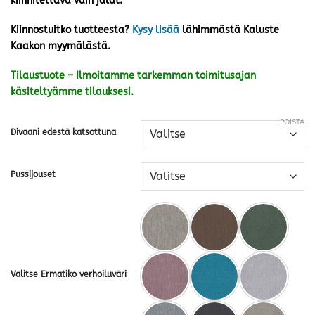
kiinnitettävä vain jalat.
Kiinnostuitko tuotteesta?
Kysy lisää
lähimmästä Kaluste
Kaakon myymälästä.
Tilaustuote – Ilmoitamme tarkemman toimitusajan
käsiteltyämme tilauksesi.
POISTA
Divaani edestä katsottuna
Pussijouset
Valitse Ermatiko verhoiluväri