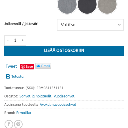
Jalkamalli / jalkaväri
Kent MINI avokulmavuodesohva · useita värejä määrä
LISÄÄ OSTOSKORIIN
Tweet
Save
Tulosta
Tuotetunnus (SKU):
ERM0811231121
Osastot:
Sohvat ja nojatuolit
,
Vuodesohvat
Avainsana tuotteelle
Avokulmavuodesohvat
Brand:
Ermatiko