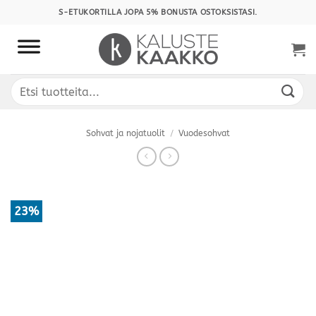
Skip
S-ETUKORTILLA JOPA 5% BONUSTA OSTOKSISTASI.
to
content
Etsi:
Sohvat ja nojatuolit
/
Vuodesohvat
23%