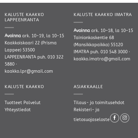
KALUSTE KAAKKO
KALUSTE KAAKKO IMATRA
LAPPEENRANTA
Avoinna
ark. 10–18, la 10–15
Avoinna
ark. 10-19, la 10-15
Tainionkoskentie 68
Kaakkoiskaari 22 (Prisma
(Mansikkapaikka) 55120
Lappee) 53500
IMATRA
puh. 010 548 3000
·
LAPPEENRANTA
puh. 010 322
kaakko.imatra@gmail.com
5880
·
kaakko.lpr@gmail.com
KALUSTE KAAKKO
ASIAKKAALLE
Tuotteet
Palvelut
Tilaus- ja toimitusehdot
Yhteystiedot
Rekisteri- ja
tietosuojaseloste