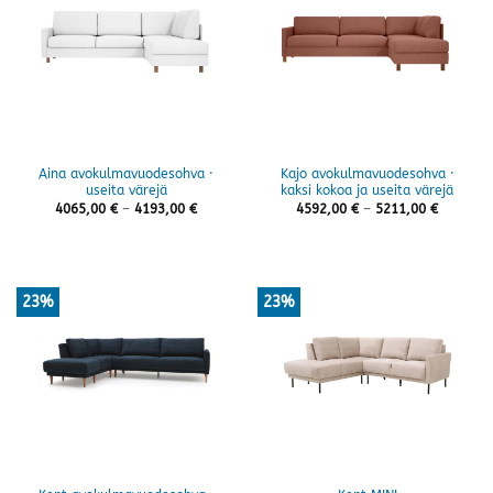
Aina avokulmavuodesohva ·
Kajo avokulmavuodesohva ·
useita värejä
kaksi kokoa ja useita värejä
Hintaluokka:
Hintaluo
4065,00
€
–
4193,00
€
4592,00
€
–
5211,00
€
4065,00 €
4592,00 
-
-
4193,00 €
5211,00 
23%
23%