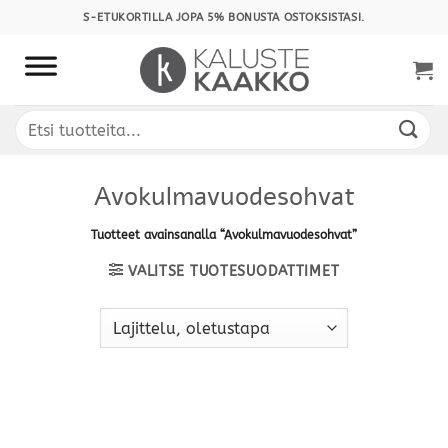
Skip
S-ETUKORTILLA JOPA 5% BONUSTA OSTOKSISTASI.
to
content
Etsi:
Avokulmavuodesohvat
Tuotteet avainsanalla “Avokulmavuodesohvat”
VALITSE TUOTESUODATTIMET