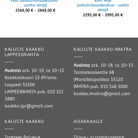
Kent avokulmavuodesohva ·
Kent MINI
useita värejä
avokulmavuodesohva · useita
värejä
Hintaluokka:
2549,00
€
–
2649,00
€
2549,00 €
Hintaluo
2295,00
€
–
2995,00
€
-
2295,00 
2649,00 €
-
2995,00 
KALUSTE KAAKKO
KALUSTE KAAKKO IMATRA
LAPPEENRANTA
Avoinna
ark. 10–18, la 10–15
Avoinna
ark. 10-19, la 10-15
Tainionkoskentie 68
Kaakkoiskaari 22 (Prisma
(Mansikkapaikka) 55120
Lappee) 53500
IMATRA
puh. 010 548 3000
·
LAPPEENRANTA
puh. 010 322
kaakko.imatra@gmail.com
5880
·
kaakko.lpr@gmail.com
KALUSTE KAAKKO
ASIAKKAALLE
Tuotteet
Palvelut
Tilaus- ja toimitusehdot