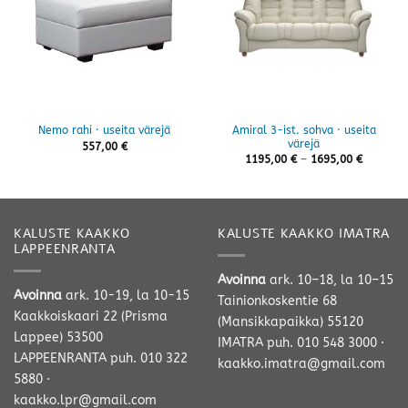
Amiral 3-ist. sohva · useita
Nemo rahi · useita värejä
värejä
557,00
€
Hintaluo
1195,00
€
–
1695,00
€
1195,00 
-
1695,00 
KALUSTE KAAKKO
KALUSTE KAAKKO IMATRA
LAPPEENRANTA
Avoinna
ark. 10–18, la 10–15
Avoinna
ark. 10-19, la 10-15
Tainionkoskentie 68
Kaakkoiskaari 22 (Prisma
(Mansikkapaikka) 55120
Lappee) 53500
IMATRA
puh. 010 548 3000
·
LAPPEENRANTA
puh. 010 322
kaakko.imatra@gmail.com
5880
·
kaakko.lpr@gmail.com