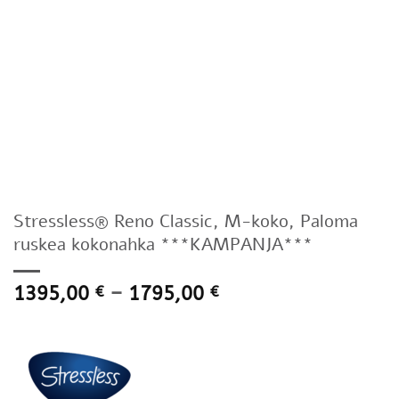
Stressless® Reno Classic, M-koko, Paloma
ruskea kokonahka ***KAMPANJA***
Hintaluokka:
1395,00
–
1795,00
€
€
1395,00 €
-
1795,00 €