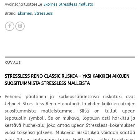
Avainsana tuotteelle
Ekornes Stressless mallisto
Brand:
Ekornes
,
Stressless
KUVAUS
STRESSLESS RENO CLASSIC RUSKEA – YKSI KAIKKIEN AIKOJEN
SUOSITUIMMISTA STRESSLESS MALLEISTA
Pehmeä päällinen ja korkeussäädettävä niskatuki ovat
tehneet Stressless Reno -lepotuolista yhden kaikkien aikojen
suositummista malleistamme. Siitä on tullut upean
lepotuolin symboli. Se on mukava, loppuun asti harkittu ja
kestävä huonekalu, joka antaa upean Stressless-kokemuksen
vuosi toisensa jälkeen. Mukavaa niskatukea voidaan säätää
jopa 10 cm antamaan tukea käyttäjille, jotka tarvitsevat