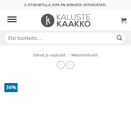
Skip
S-ETUKORTILLA JOPA 5% BONUSTA OSTOKSISTASI.
to
content
Etsi:
Sohvat ja nojatuolit
/
Mekanismituolit
36%