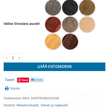
Valitse Stressless puuväri
Stressless® Reno Classic, M-koko, Paloma ruskea kokonahka ***KA
LISÄÄ OSTOSKORIIN
Tweet
Save
Tulosta
Tuotetunnus (SKU):
EKOSTR1002251058
Osastot:
Mekanismituolit
,
Sohvat ja nojatuolit