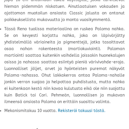
hieman pidemmän niskatuen. Ainutlaatuisen vakauden ja
ajattoman muotoilun ansiosta Classic jalusta on antanut
poikkeuksellista mukavuutta jo monta vuosikymmentä.
Tässä Reno tuolissa materiaalina on ruskea Paloma
nahka.
Se on kevyesti korjattu nahka, joka on läpivärjätty
yhdistelmällä väriaineita ja pigmenttejä, jotka tasoittavat
osaa nahan rakenteesta (martiokuviointi). Paloman
martiointi saattaa kuitenkin vaihdella joissakin huonekalujen
osissa ja nahassa saattaa esiintyä pieniä värivivahde-eroja.
Luonnolliset jäljet, arvet ja hyönteisten puremat näkyvät
Paloma-nahassa. Ohut lakkakerros antaa Paloma-nahalle
jonkin verran suojaa ja helpottaa puhdistusta, mutta nahka
ei kuitenkaan kestä niin kovaa kulutusta eikä ole niin suojattu
kuin Batick tai Cori. Pehmeän, luonnollisen ja mukavan
ilmeensä ansiosta Paloma on erittäin suosittu valinta.
Mekanismitakuu 10 vuotta.
Rekisteröi takuusi tästä.