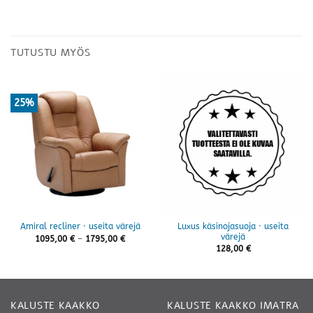
TUTUSTU MYÖS
25%
Luxus käsinojasuoja · useita
Amiral recliner · useita värejä
värejä
Hintaluokka:
1095,00
€
–
1795,00
€
1095,00 €
128,00
€
-
1795,00 €
KALUSTE KAAKKO
KALUSTE KAAKKO IMATRA