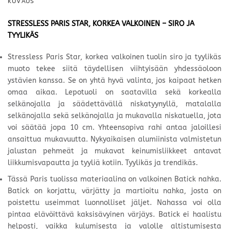
KUVAUS
STRESSLESS PARIS STAR, KORKEA VALKOINEN – SIRO JA
TYYLIKÄS
Stressless Paris Star, korkea valkoinen tuolin siro ja tyylikäs
muoto tekee siitä täydellisen viihtyisään yhdessäoloon
ystävien kanssa. Se on yhtä hyvä valinta, jos kaipaat hetken
omaa aikaa. Lepotuoli on saatavilla sekä korkealla
selkänojalla ja säädettävällä niskatyynyllä, matalalla
selkänojalla sekä selkänojalla ja mukavalla niskatuella, jota
voi säätää jopa 10 cm. Yhteensopiva rahi antaa jaloillesi
ansaittua mukavuutta. Nykyaikaisen alumiinista valmistetun
jalustan pehmeät ja mukavat keinumisliikkeet antavat
liikkumisvapautta ja tyyliä kotiin. Tyylikäs ja trendikäs.
Tässä Paris tuolissa materiaalina on valkoinen Batick
nahka.
Batick on korjattu, värjätty ja martioitu nahka, josta on
poistettu useimmat luonnolliset jäljet. Nahassa voi olla
pintaa elävöittävä kaksisävyinen värjäys. Batick ei haalistu
helposti, vaikka kulumisesta ja valolle altistumisesta