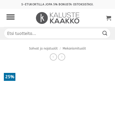
Skip
S-ETUKORTILLA JOPA 5% BONUSTA OSTOKSISTASI.
to
content
Etsi:
Sohvat ja nojatuolit
/
Mekanismituolit
25%