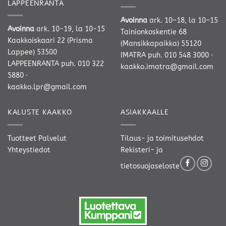
LAPPEENRANTA
Avoinna
ark. 10–18, la 10–15
Avoinna
ark. 10-19, la 10-15
Tainionkoskentie 68
Kaakkoiskaari 22 (Prisma
(Mansikkapaikka) 55120
Lappee) 53500
IMATRA
puh. 010 548 3000
·
LAPPEENRANTA
puh. 010 322
kaakko.imatra@gmail.com
5880
·
kaakko.lpr@gmail.com
KALUSTE KAAKKO
ASIAKKAALLE
Tuotteet
Palvelut
Tilaus- ja toimitusehdot
Yhteystiedot
Rekisteri- ja
tietosuojaseloste