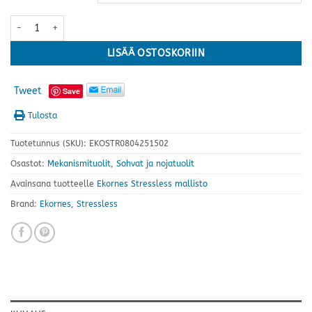
Stressless® Paris Star tuoli+rahi, korkea, Batick Milky White (valk
LISÄÄ OSTOSKORIIN
Tweet
Save
Tulosta
Tuotetunnus (SKU):
EKOSTR0804251502
Osastot:
Mekanismituolit
,
Sohvat ja nojatuolit
Avainsana tuotteelle
Ekornes Stressless mallisto
Brand:
Ekornes
,
Stressless