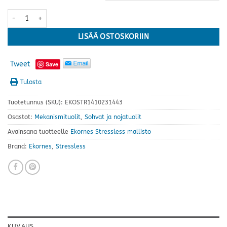
Stressless® Paris Cross tuoli+rahi, korkea, Batick kokonahka · useita
LISÄÄ OSTOSKORIIN
Tweet
Save
Tulosta
Tuotetunnus (SKU):
EKOSTR1410231443
Osastot:
Mekanismituolit
,
Sohvat ja nojatuolit
Avainsana tuotteelle
Ekornes Stressless mallisto
Brand:
Ekornes
,
Stressless
KUVAUS