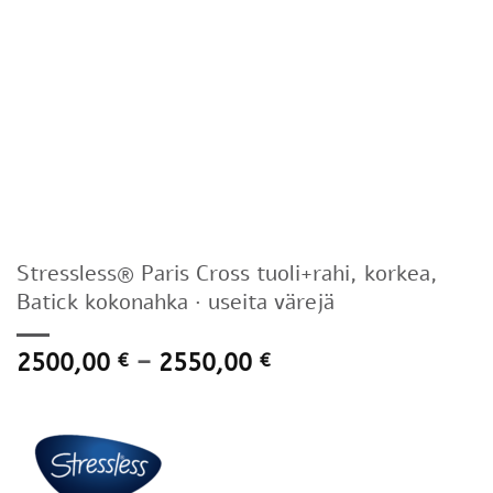
Stressless® Paris Cross tuoli+rahi, korkea,
Batick kokonahka · useita värejä
Hintaluokka:
2500,00
–
2550,00
€
€
2500,00 €
-
2550,00 €