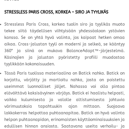
STRESSLESS PARIS CROSS, KORKEA – SIRO JA TYYLIKÄS
Stressless Paris Cross, korkea tuolin siro ja tyylikäs muoto
tekee siitä täydellisen viihtyisään yhdessäoloon ystävien
kanssa. Se on yhtä hyvä valinta, jos kaipaat hetken omaa
aikaa. Cross-jalustan tyyli on moderni ja selkeä, se kääntyy
360° ja siinä on mukava BalanceAdapt™-järjestelmä.
Käsinojien ja jalustan pyöristetty profiili muodostaa
tyylikkään kokonaisuuden.
Tässä Paris tuolissa materiaalina on Batick
nahka. Batick on
korjattu, värjätty ja martioitu nahka, josta on poistettu
useimmat luonnolliset jäljet. Nahassa voi olla pintaa
elävöittävä kaksisävyinen värjäys. Batick ei haalistu helposti,
vaikka kulumisesta ja valolle altistumisesta johtuvia
värimuutoksia tapahtuukin ajan mittaan. Suojaava
lakkakerros helpottaa puhtaanapitoa. Batick on hyvä valinta
helpon puhtaanapidon, erinomaisten käyttöominaisuuksien ja
edullisen hinnan ansiosta. Saatavana useita verhoilu- ja