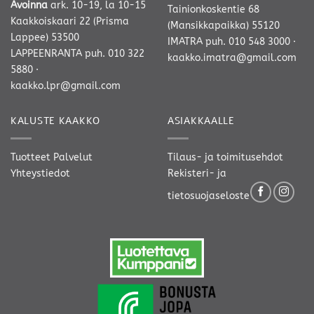
Avoinna
ark. 10-19, la 10-15
Tainionkoskentie 68
Kaakkoiskaari 22 (Prisma
(Mansikkapaikka) 55120
Lappee) 53500
IMATRA
puh. 010 548 3000
·
LAPPEENRANTA
puh. 010 322
kaakko.imatra@gmail.com
5880
·
kaakko.lpr@gmail.com
KALUSTE KAAKKO
ASIAKKAALLE
Tuotteet
Palvelut
Tilaus- ja toimitusehdot
Yhteystiedot
Rekisteri- ja
tietosuojaseloste