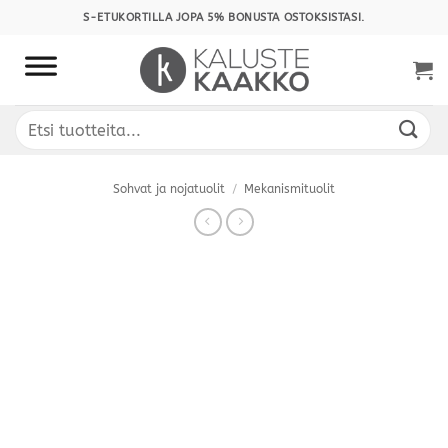
Skip
S-ETUKORTILLA JOPA 5% BONUSTA OSTOKSISTASI.
to
content
Etsi:
Sohvat ja nojatuolit
/
Mekanismituolit