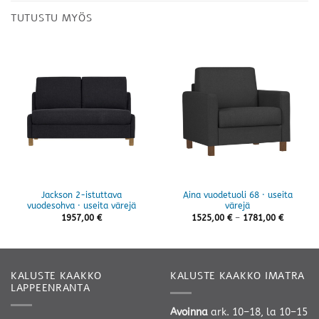
TUTUSTU MYÖS
Jackson 2-istuttava
Aina vuodetuoli 68 · useita
vuodesohva · useita värejä
värejä
Hintaluo
1957,00
€
1525,00
€
–
1781,00
€
1525,00 
-
1781,00 
KALUSTE KAAKKO
KALUSTE KAAKKO IMATRA
LAPPEENRANTA
Avoinna
ark. 10–18, la 10–15