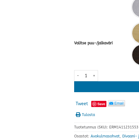
Valitse puu-/jalkaväri
Mirjam avokulmasohva · useita v
Tweet
Save
Tulosta
Tuotetunnus (SKU):
ERM1411231553
Osastot:
Avokulmasohvat
,
Divaani-