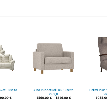
vat · useita
Aina vuodetuoli 83 · useita
Helmi Plus 
värejä
us
Hintaluokka:
Hintaluokka:
90,00
€
1560,00
€
–
1816,00
€
1055,0
2190,00 €
1560,00 €
-
-
2990,00 €
1816,00 €