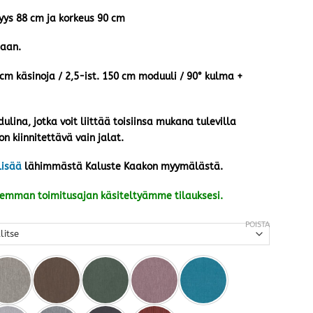
vyys 88 cm ja korkeus 90 cm
taan.
m käsinoja / 2,5-ist. 150 cm moduuli / 90° kulma +
lina, jotka voit liittää toisiinsa mukana tulevilla
on kiinnitettävä vain jalat.
lisää
lähimmästä Kaluste Kaakon myymälästä.
kemman toimitusajan käsiteltyämme tilauksesi.
POISTA