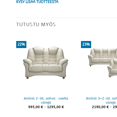
KYSY LISÄÄ TUOTTEESTA
TUTUSTU MYÖS
22%
23%
Amiral 2-ist. sohva · useita
Amiral 3+2-ist. soh
värejä
värejä
Hintaluokka:
995,00
€
–
1295,00
€
2190,00
€
–
29
995,00 €
-
1295,00 €