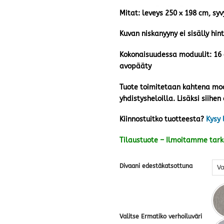
Mitat: leveys 250 x 198 cm, sy
Kuvan niskanyyny ei sisälly hin
Kokonaisuudessa moduulit: 16 c
avopääty
Tuote toimitetaan kahtena modu
yhdistysheloilla. Lisäksi siihen 
Kiinnostuitko tuotteesta?
Kysy 
Tilaustuote – Ilmoitamme tar
Divaani edestäkatsottuna
Valitse Ermatiko verhoiluväri