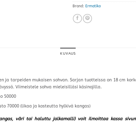
Brand:
Ermatiko
KUVAUS
n ja tarpeiden mukaisen sohvan. Sarjan tuotteissa on 18 cm korke
yssä. Viimeistele sohva mieleisilläsi käsinojilla.
to 50000
o 70000 (likaa ja kosteutta hylkivä kangas)
kangas, väri tai haluttu jalkamalli) voit ilmoittaa kassa siv