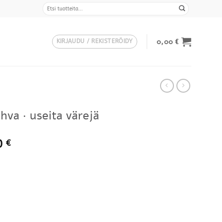
Etsi:
0,00
€
KIRJAUDU / REKISTERÖIDY
va · useita värejä
Hintaluokka:
0
€
1695,00 €
-
1995,00 €