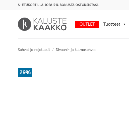
Skip
S-ETUKORTILLA JOPA 5% BONUSTA OSTOKSISTASI.
to
content
OUTLET
Tuotteet
Sohvat ja nojatuolit
/
Divaani- ja kulmasohvat
29%