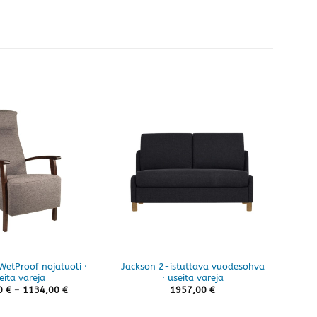
WetProof nojatuoli ·
Jackson 2-istuttava vuodesohva
El
eita värejä
· useita värejä
Hintaluokka:
0
€
–
1134,00
€
1957,00
€
1055,00 €
-
1134,00 €