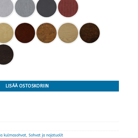
ärejä määrä
LISÄÄ OSTOSKORIIN
 ja kulmasohvat
,
Sohvat ja nojatuolit