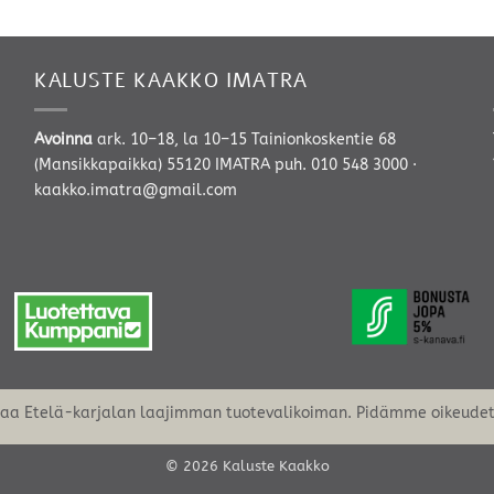
-
-
1295,00 €
4193,00 €
KALUSTE KAAKKO IMATRA
Avoinna
ark. 10–18, la 10–15 Tainionkoskentie 68
(Mansikkapaikka) 55120 IMATRA
puh. 010 548 3000
·
kaakko.imatra@gmail.com
oaa Etelä-karjalan laajimman tuotevalikoiman. Pidämme oikeudet 
© 2026 Kaluste Kaakko