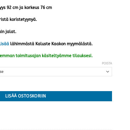
vyys 92 cm ja korkeus 76 cm
istä koristetyynyä.
in jalat.
lisää
lähimmästä Kaluste Kaakon myymälästä.
kemman toimitusajan käsiteltyämme tilauksesi.
POISTA
 valitse kätisyys määrä
LISÄÄ OSTOSKORIIN