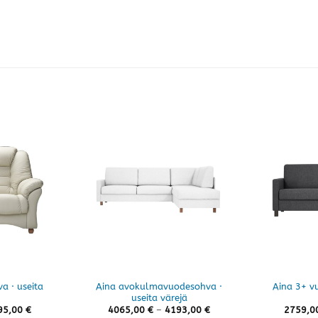
va · useita
Aina avokulmavuodesohva ·
Aina 3+ v
useita värejä
Hintaluokka:
Hintaluokka:
95,00
€
4065,00
€
–
4193,00
€
2759,0
995,00 €
4065,00 €