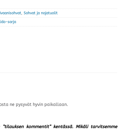
ivaanisohvat
,
Sohvat ja nojatuolit
ido-sarja
osta ne pysyvät hyvin paikallaan.
un ”tilauksen kommentit” kentässä. Mikäli tarvitsemme