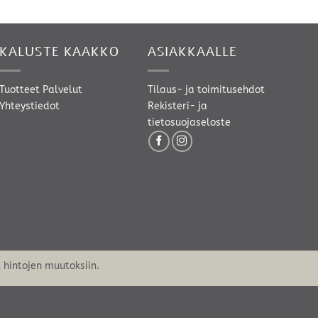
-
3015,00 €
KALUSTE KAAKKO
ASIAKKAALLE
Tuotteet
Palvelut
Tilaus- ja toimitusehdot
Yhteystiedot
Rekisteri- ja
tietosuojaseloste
hintojen muutoksiin.