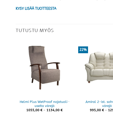
KYSY LISÄÄ TUOTTEESTA
TUTUSTU MYÖS
22%
Helmi Plus WetProof nojatuoli ·
Amiral 2-ist. soh
useita värejä
värejä
Hintaluokka:
1055,00
€
–
1134,00
€
995,00
€
–
12
1055,00 €