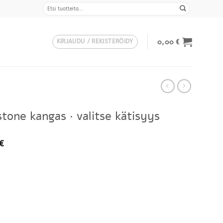
Etsi:
0,00
€
KIRJAUDU / REKISTERÖIDY
stone kangas · valitse kätisyys
€