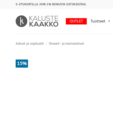
Skip
S-ETUKORTILLA JOPA 5% BONUSTA OSTOKSISTASI.
to
content
OUTLET
Tuotteet
Sohvat ja nojatuolit
/
Divaani- ja kulmasohvat
15%