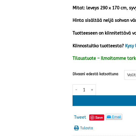
Mitat: leveys 290 x 170 cm, sy
Hinta sisältää neljä sohvan vär
Tuotteeseen on kiinnitettävä va
Kiinnostuitko tuotteesta?
Kysy 
Tilaustuote – Ilmoitamme tar
Divaani edestä katsottuna
Lido divaanisohva, stone kangas ·
Tweet
Save
Tulosta