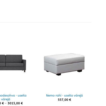
uodesohva · useita
Nemo rahi · useita värejä
H
värejä
557,00
€
Hintaluokka:
0
€
–
3015,00
€
2759,00 €