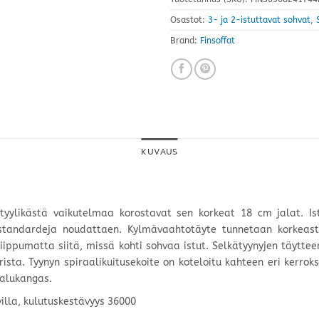
Osastot:
3- ja 2-istuttavat sohvat
,
Brand:
Finsoffat
KUVAUS
tyylikästä vaikutelmaa korostavat sen korkeat 18 cm jalat. I
standardeja noudattaen. Kylmävaahtotäyte tunnetaan korkeasta
pumatta siitä, missä kohti sohvaa istut. Selkätyynyjen täyttee
ista. Tyynyn spiraalikuitusekoite on koteloitu kahteen eri kerr
kalukangas.
illa, kulutuskestävyys 36000