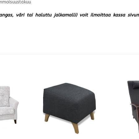
kimmoisuustakuu
kangas, väri tai haluttu jalkamalli) voit ilmoittaa kassa siv