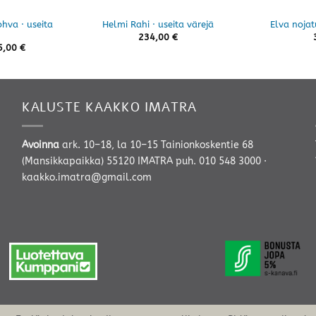
hva · useita
Helmi Rahi · useita värejä
Elva nojat
234,00
€
5,00
€
KALUSTE KAAKKO IMATRA
Avoinna
ark. 10–18, la 10–15 Tainionkoskentie 68
(Mansikkapaikka) 55120 IMATRA
puh. 010 548 3000
·
kaakko.imatra@gmail.com