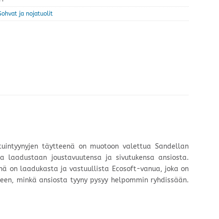
Sohvat ja nojatuolit
stuintyynyjen täytteenä on muotoon valettua Sandellan
 laadustaan joustavuutensa ja sivutukensa ansiosta.
nä on laadukasta ja vastuullista Ecosoft-vanua, joka on
okseen, minkä ansiosta tyyny pysyy helpommin ryhdissään.