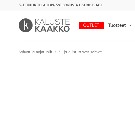
Skip
S-ETUKORTILLA JOPA 5% BONUSTA OSTOKSISTASI.
to
content
OUTLET
Tuotteet
Sohvat ja nojatuolit
/
3- ja 2-istuttavat sohvat