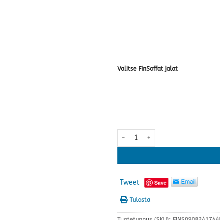
Valitse FinSoffat jalat
Tuohi 3-istuttava sohva · useita 
Tweet
Save
Tulosta
Tuotetunnus (SKU):
FINS0908241744