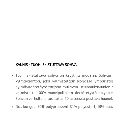
KAUNIS · TUOHI 3-ISTUTTAVA SOHVA
Tuohi 3-istuttava sohva on kevyt ja moderni. Sohvan 
kylmävaahtoa, joka valmistetaan Norjassa ympäristö
Kylmävaahtotäyte tarjoaa mukavan istuinmukavuuden riip
valmistettu 100% muovipulloista kierrätetystä polyester
Sohvan verhoiluna laadukas 40 asteessa pestävä huone
Das kangas: 50% polypropeeni, 31% polyesteri, 19% puuv