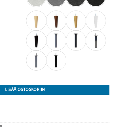
värejä määrä
LISÄÄ OSTOSKORIIN
FI