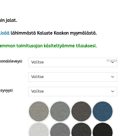
in jalat.
lisää
lähimmästä Kaluste Kaakon myymälästä.
kemman toimitusajan käsiteltyämme tilauksesi.
POISTA
konaisleveys)
ssyvyys)