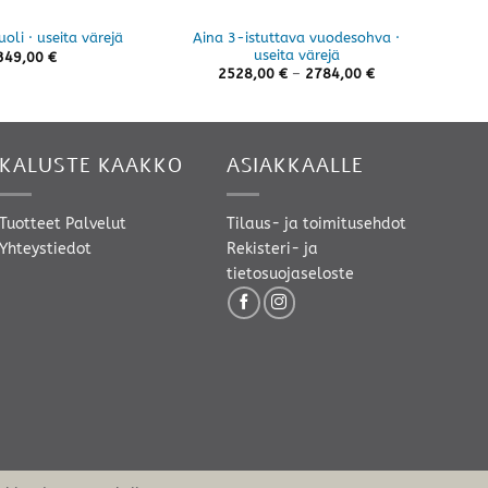
Aina 3-istuttava vuodesohva ·
uoli · useita värejä
useita värejä
349,00
€
Hintaluokka:
2528,00
€
–
2784,00
€
2528,00 €
-
2784,00 €
KALUSTE KAAKKO
ASIAKKAALLE
Tuotteet
Palvelut
Tilaus- ja toimitusehdot
Yhteystiedot
Rekisteri- ja
tietosuojaseloste