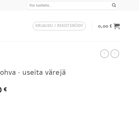
Etsi:
0,00
€
KIRJAUDU / REKISTERÖIDY
ohva · useita värejä
Hintaluokka:
0
€
2155,00 €
-
2593,00 €