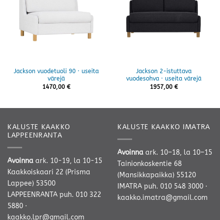
Jackson vuodetuoli 90 · useita
Jackson 2-istuttava
värejä
vuodesohva · useita värejä
1470,00
€
1957,00
€
KALUSTE KAAKKO
KALUSTE KAAKKO IMATRA
LAPPEENRANTA
Avoinna
ark. 10–18, la 10–15
Avoinna
ark. 10-19, la 10-15
Tainionkoskentie 68
Kaakkoiskaari 22 (Prisma
(Mansikkapaikka) 55120
Lappee) 53500
IMATRA
puh. 010 548 3000
·
LAPPEENRANTA
puh. 010 322
kaakko.imatra@gmail.com
5880
·
kaakko.lpr@gmail.com