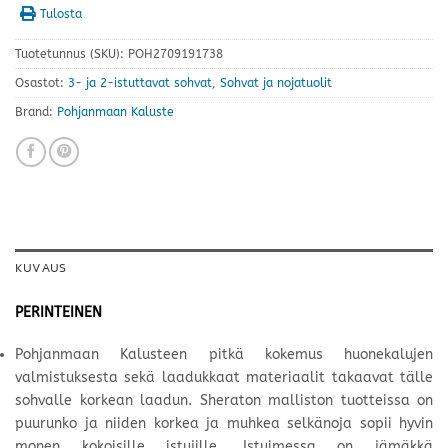
Tulosta
Tuotetunnus (SKU):
POH2709191738
Osastot:
3- ja 2-istuttavat sohvat
,
Sohvat ja nojatuolit
Brand:
Pohjanmaan Kaluste
KUVAUS
PERINTEINEN
Pohjanmaan Kalusteen pitkä kokemus huonekalujen
valmistuksesta sekä laadukkaat materiaalit takaavat tälle
sohvalle korkean laadun. Sheraton malliston tuotteissa on
puurunko ja niiden korkea ja muhkea selkänoja sopii hyvin
monen kokoisille istujille. Istuimessa on jämäkkä