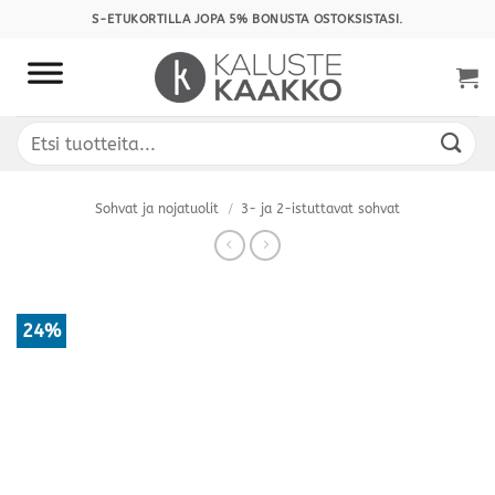
Skip
S-ETUKORTILLA JOPA 5% BONUSTA OSTOKSISTASI.
to
content
Etsi:
Sohvat ja nojatuolit
/
3- ja 2-istuttavat sohvat
24%