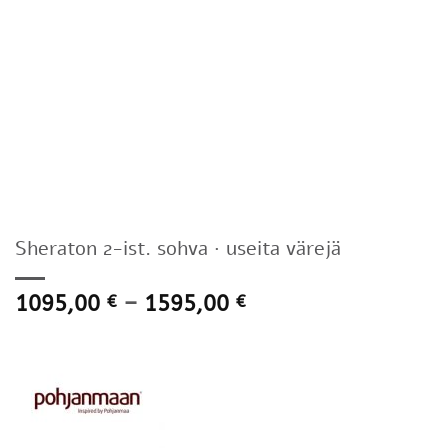
Sheraton 2-ist. sohva · useita värejä
Hintaluokka:
1095,00
–
1595,00
€
€
1095,00 €
-
1595,00 €