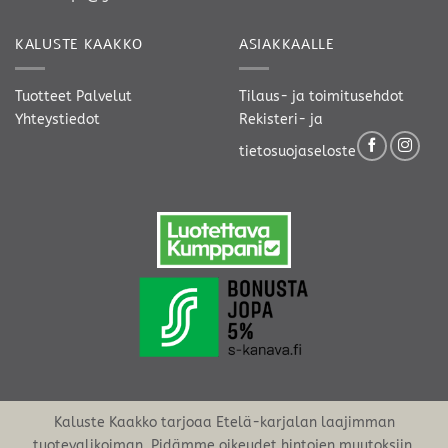
KALUSTE KAAKKO
ASIAKKAALLE
Tuotteet
Palvelut
Tilaus- ja toimitusehdot
Yhteystiedot
Rekisteri- ja
tietosuojaseloste
Kaluste Kaakko tarjoaa Etelä-karjalan laajimman
tuotevalikoiman. Pidämme oikeudet hintojen muutoksiin.