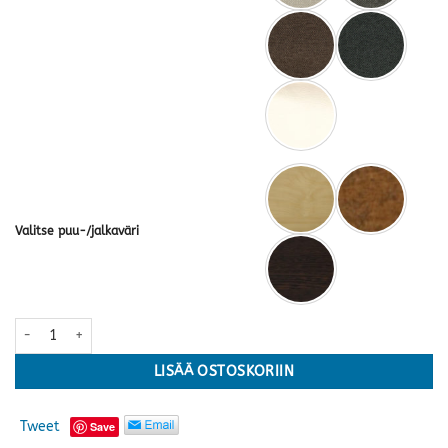
Valitse puu-/jalkaväri
Sheraton 2-ist. sohva · useita värejä määrä
LISÄÄ OSTOSKORIIN
Tweet
Save