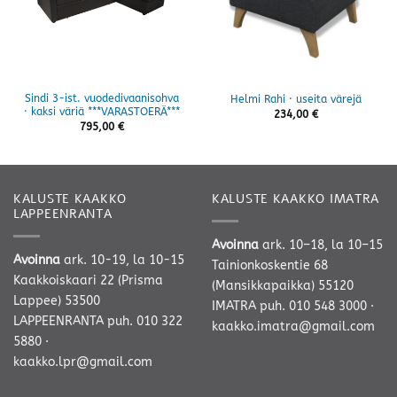
Sindi 3-ist. vuodedivaanisohva
Helmi Rahi · useita värejä
· kaksi väriä ***VARASTOERÄ***
234,00
€
795,00
€
KALUSTE KAAKKO
KALUSTE KAAKKO IMATRA
LAPPEENRANTA
Avoinna
ark. 10–18, la 10–15
Avoinna
ark. 10-19, la 10-15
Tainionkoskentie 68
Kaakkoiskaari 22 (Prisma
(Mansikkapaikka) 55120
Lappee) 53500
IMATRA
puh. 010 548 3000
·
LAPPEENRANTA
puh. 010 322
kaakko.imatra@gmail.com
5880
·
kaakko.lpr@gmail.com