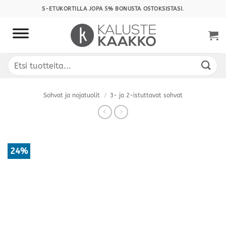
Skip
S-ETUKORTILLA JOPA 5% BONUSTA OSTOKSISTASI.
to
content
Etsi:
Sohvat ja nojatuolit
/
3- ja 2-istuttavat sohvat
24%