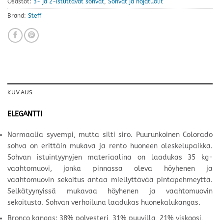
Osastot:
3- ja 2-istuttavat sohvat
,
Sohvat ja nojatuolit
Brand:
Steff
KUVAUS
ELEGANTTI
Normaalia syvempi, mutta silti siro. Puurunkoinen Colorado
sohva on erittäin mukava ja rento huoneen oleskelupaikka.
Sohvan istuintyynyjen materiaalina on laadukas 35 kg-
vaahtomuovi, jonka pinnassa oleva höyhenen ja
vaahtomuovin sekoitus antaa miellyttävää pintapehmeyttä.
Selkätyynyissä mukavaa höyhenen ja vaahtomuovin
sekoitusta. Sohvan verhoiluna laadukas huonekalukangas.
Bronco kangas: 38% polyesteri, 31% puuvilla, 21% viskoosi,