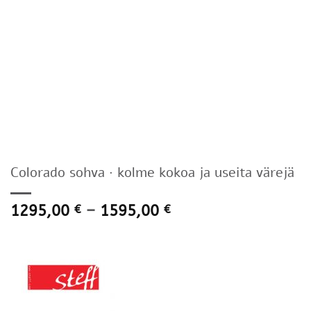
Colorado sohva · kolme kokoa ja useita värejä
Hintaluokka:
1295,00
–
1595,00
€
€
1295,00 €
-
1595,00 €