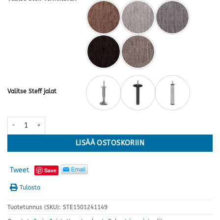
Valitse Steff jalat
Colorado sohva · kolme kokoa ja useita värejä määrä
LISÄÄ OSTOSKORIIN
Tweet
Save
Tulosta
Tuotetunnus (SKU):
STE1501241149